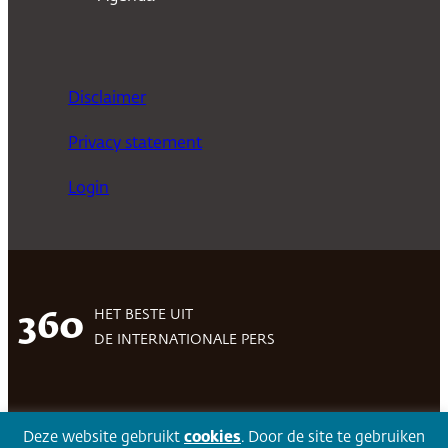
Disclaimer
Privacy statement
Login
HET BESTE UIT
360
DE INTERNATIONALE PERS
Facebook
LinkedIn
Twitter
Volg 360
Deze website gebruikt
cookies
. Door de site te gebruiken