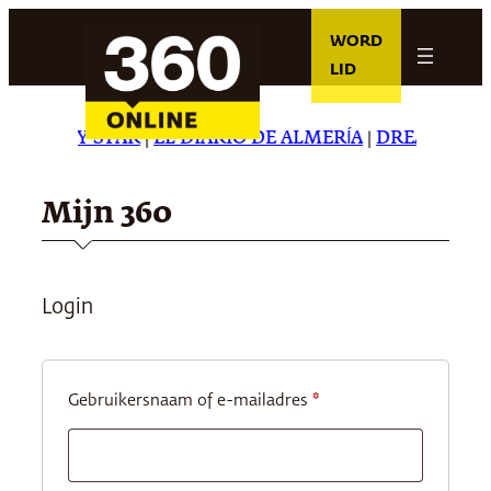
Ga
WORD
naar
LID
de
inhoud
HE DAILY STAR
|
EL DIARIO DE ALMERÍA
|
DREAMING IN
Mijn 360
Login
Vereist
Gebruikersnaam of e-mailadres
*