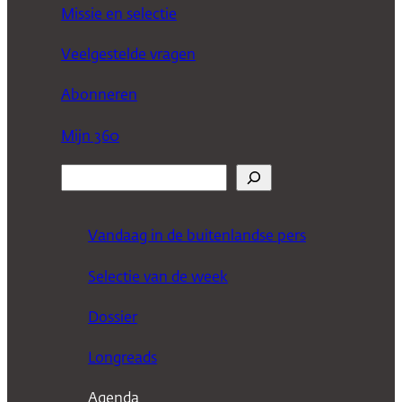
Missie en selectie
Veelgestelde vragen
Abonneren
Mijn 360
Z
o
e
Vandaag in de buitenlandse pers
k
Selectie van de week
e
n
Dossier
Longreads
Agenda