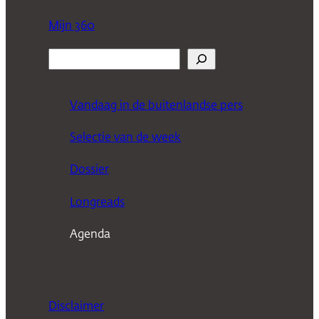
Mijn 360
Z
o
e
Vandaag in de buitenlandse pers
k
Selectie van de week
e
n
Dossier
Longreads
Agenda
Disclaimer