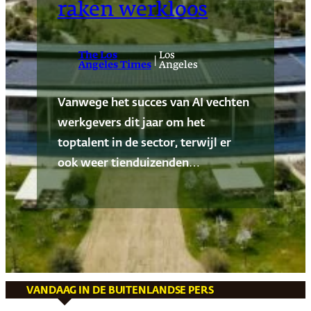
raken werkloos
The Los
Los
|
Angeles Times
Angeles
Vanwege het succes van AI vechten
werkgevers dit jaar om het
toptalent in de sector, terwijl er
ook weer tienduizenden…
VANDAAG IN DE BUITENLANDSE PERS