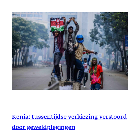
Kenia: tussentijdse verkiezing verstoord
door geweldplegingen