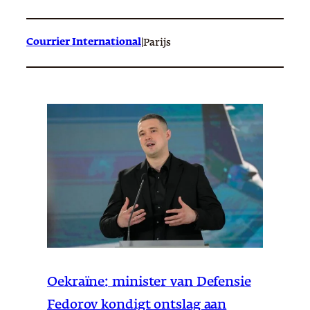
Courrier International
|
Parijs
Oekraïne: minister van Defensie
Fedorov kondigt ontslag aan