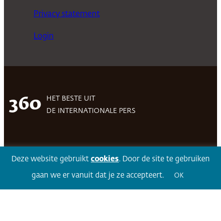
Privacy statement
Login
HET BESTE UIT
360
DE INTERNATIONALE PERS
Facebook
LinkedIn
Twitter
Volg 360
Deze website gebruikt
cookies
. Door de site te gebruiken
gaan we er vanuit dat je ze accepteert.
OK