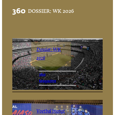
360
DOSSIER: WK 2026
Dossier: WK
2026
360
Amsterd
|
am
Magazine
Voetbal brengt