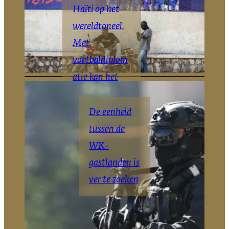
Haïti op het
wereldtoneel.
Met
voetbaldiplom
atie kan het
daar blijven
De eenheid
The Haitian
New
|
York
tussen de
Times
WK-
gastlanden is
ver te zoeken