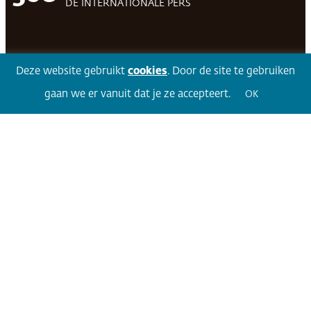
DE INTERNATIONALE PERS
Facebook
LinkedIn
Twitter
Volg 360
Deze website gebruikt
cookies
. Door de site te gebruiken
gaan we er vanuit dat je ze accepteert.
OK