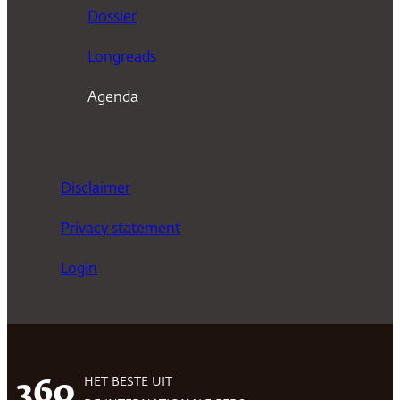
n
Dossier
Longreads
Agenda
Disclaimer
Privacy statement
Login
HET BESTE UIT
360