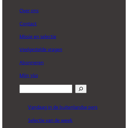
Over ons
Contact
Missie en selectie
Veelgestelde vragen
Abonneren
Mijn 360
Z
o
e
Vandaag in de buitenlandse pers
k
Selectie van de week
e