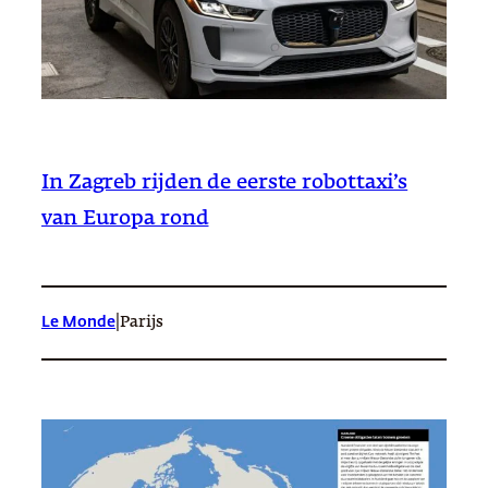
In Zagreb rijden de eerste robottaxi’s
van Europa rond
|
Le Monde
Parijs