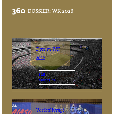
360
DOSSIER: WK 2026
Dossier: WK
2026
360
Amsterd
|
am
Magazine
Voetbal brengt