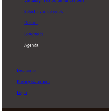
Vandaag in de buitenlandse pers
k
Selectie van de week
e
n
Dossier
Longreads
Agenda
Disclaimer
Privacy statement
Login