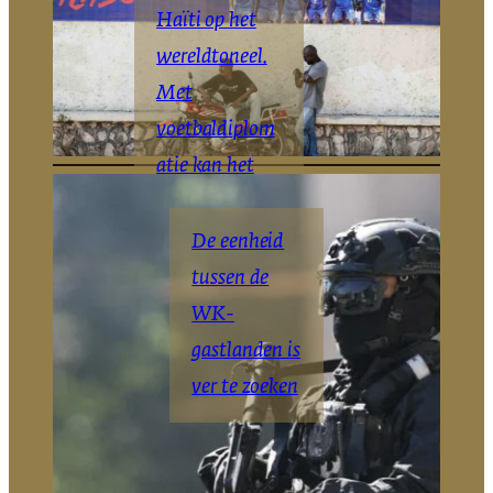
Haïti op het
wereldtoneel.
Met
voetbaldiplom
atie kan het
daar blijven
De eenheid
The Haitian
New
|
York
tussen de
Times
WK-
gastlanden is
ver te zoeken