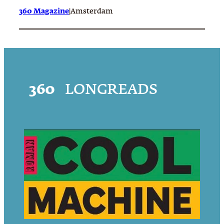
360 Magazine
|
Amsterdam
360
LONGREADS