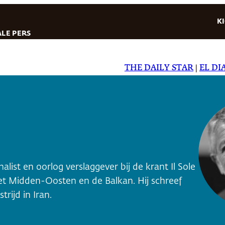
K
LE PERS
THE DAILY STAR
|
EL DIARI
nalist en oorlog verslaggever bij de krant Il Sole
 het Midden-Oosten en de Balkan. Hij schreef
rijd in Iran.