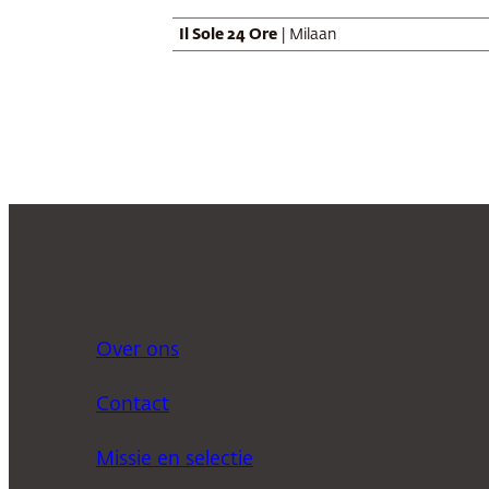
Il Sole 24 Ore
| Milaan
Over ons
Contact
Missie en selectie