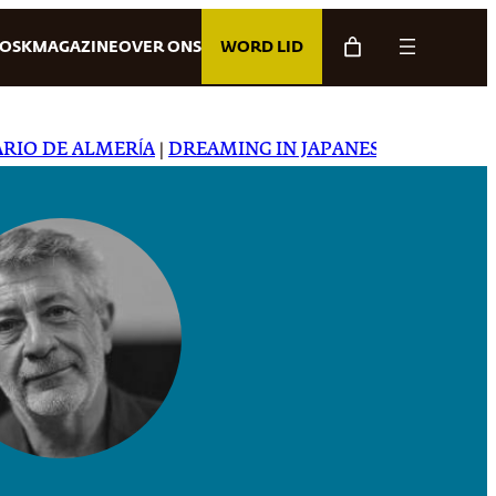
IOSK
MAGAZINE
OVER ONS
WORD LID
O DE ALMERÍA
|
DREAMING IN JAPANESE
|
CARTA CAPIT