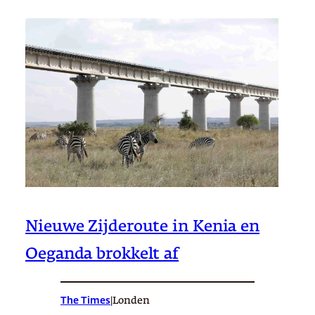
Nieuwe Zijderoute in Kenia en
Oeganda brokkelt af
The Times
|
Londen