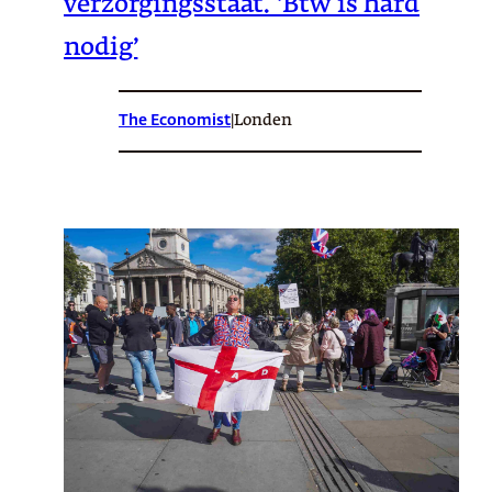
verzorgingsstaat. ‘Btw is hard
nodig’
The Economist
|
Londen