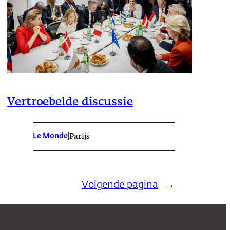
Vertroebelde discussie
Le Monde
|
Parijs
Volgende pagina
→