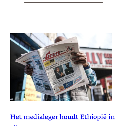
Het medialeger houdt Ethiopië in