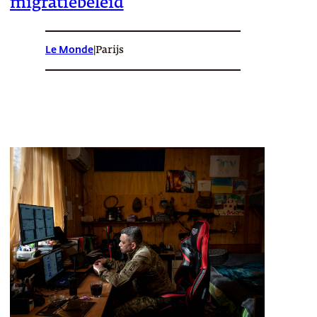
migratiebeleid
Le Monde
|
Parijs