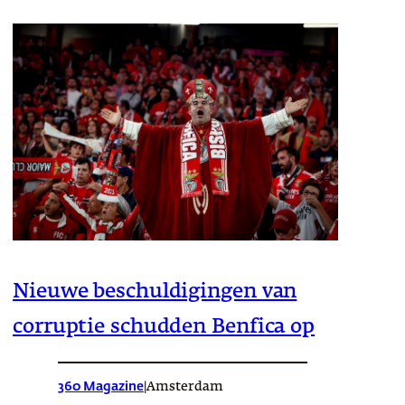
Nieuwe beschuldigingen van
corruptie schudden Benfica op
360 Magazine
|
Amsterdam