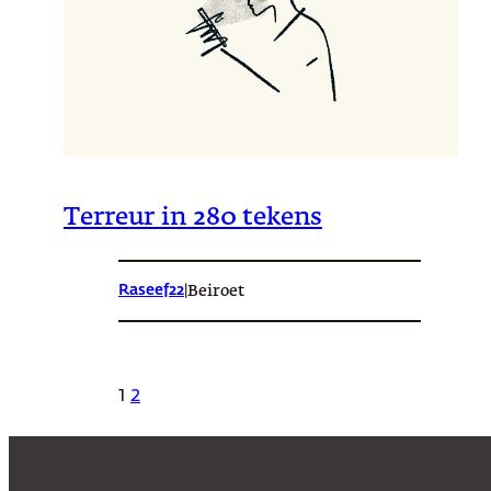
Terreur in 280 tekens
Raseef22
|
Beiroet
1
2