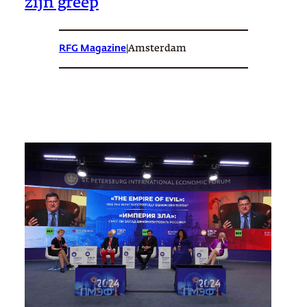
zijn greep
RFG Magazine
|
Amsterdam