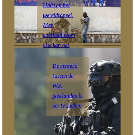
Haïti op het
wereldtoneel.
Met
voetbaldiplom
atie kan het
daar blijven
De eenheid
The Haitian
New
|
York
tussen de
Times
WK-
gastlanden is
ver te zoeken