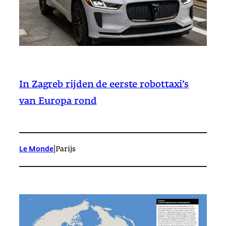
In Zagreb rijden de eerste robottaxi’s
van Europa rond
|
Le Monde
Parijs