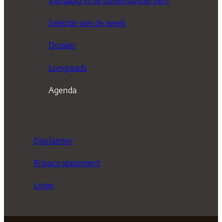
Vandaag in de buitenlandse pers
k
Selectie van de week
e
n
Dossier
Longreads
Agenda
Disclaimer
Privacy statement
Login