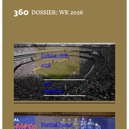
360
DOSSIER: WK 2026
Dossier: WK
2026
360
Amsterd
|
am
Magazine
Voetbal brengt