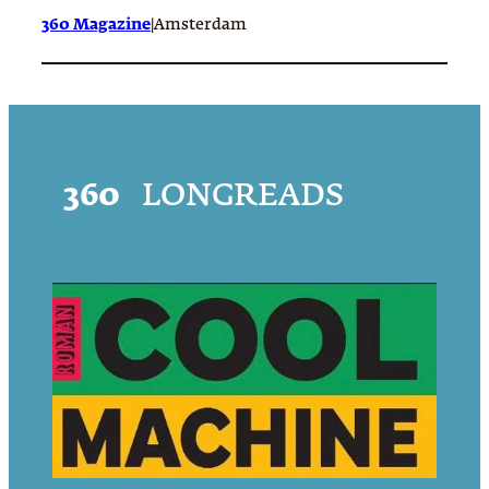
360 Magazine
|
Amsterdam
360
LONGREADS