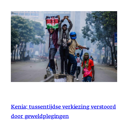
Kenia: tussentijdse verkiezing verstoord
door geweldplegingen