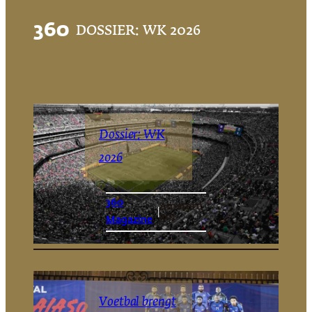
360
DOSSIER: WK 2026
Dossier: WK
2026
360
Amsterd
|
am
Magazine
Voetbal brengt