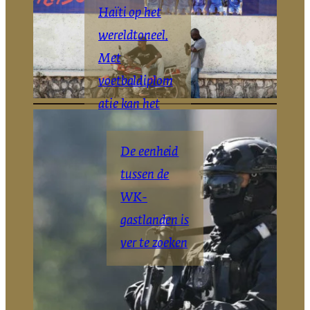
Haïti op het
wereldtoneel.
Met
voetbaldiplom
atie kan het
daar blijven
De eenheid
The Haitian
New
|
York
tussen de
Times
WK-
gastlanden is
ver te zoeken