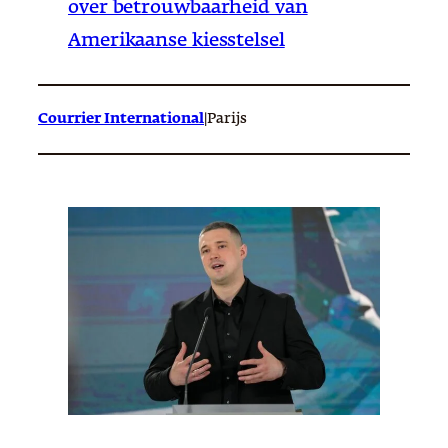
over betrouwbaarheid van
Amerikaanse kiesstelsel
Courrier International
|
Parijs