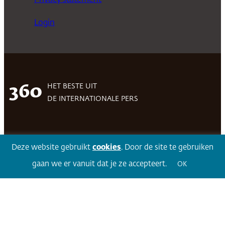
Login
HET BESTE UIT
360
DE INTERNATIONALE PERS
Facebook
LinkedIn
Twitter
Volg 360
Deze website gebruikt
cookies
. Door de site te gebruiken
gaan we er vanuit dat je ze accepteert.
OK