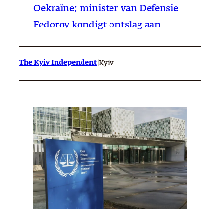
Oekraïne: minister van Defensie
Fedorov kondigt ontslag aan
The Kyiv Independent
|
Kyiv