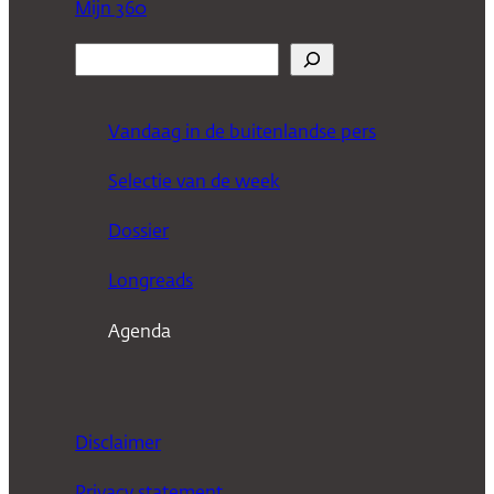
Mijn 360
Z
o
e
Vandaag in de buitenlandse pers
k
Selectie van de week
e
n
Dossier
Longreads
Agenda
Disclaimer
Privacy statement