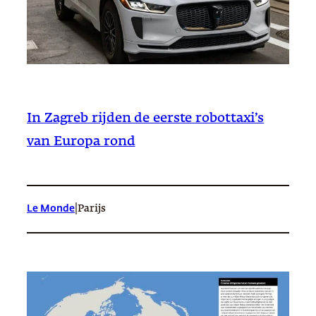
In Zagreb rijden de eerste robottaxi’s
van Europa rond
|
Le Monde
Parijs