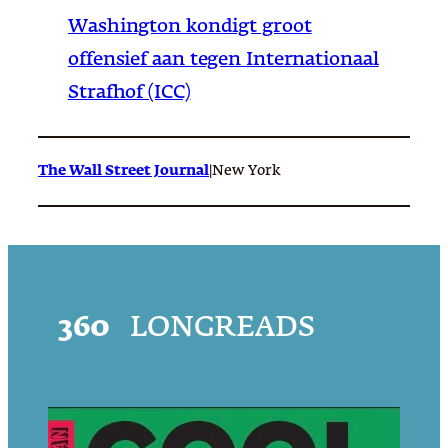
Washington kondigt groot
offensief aan tegen Internationaal
Strafhof (ICC)
The Wall Street Journal
|
New York
360
LONGREADS