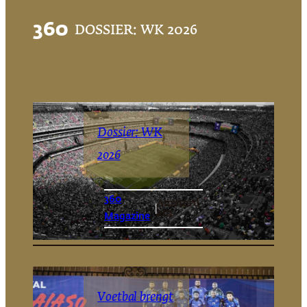
360
DOSSIER: WK 2026
Dossier: WK
2026
360
Amsterd
|
am
Magazine
Voetbal brengt