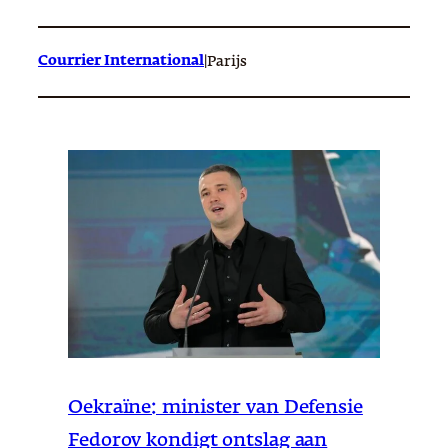
Courrier International
|
Parijs
Oekraïne: minister van Defensie
Fedorov kondigt ontslag aan