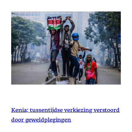
Kenia: tussentijdse verkiezing verstoord
door geweldplegingen