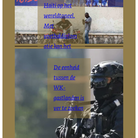
Haïti op het
wereldtoneel.
Met
voetbaldiplom
atie kan het
daar blijven
De eenheid
The Haitian
New
|
York
tussen de
Times
WK-
gastlanden is
ver te zoeken