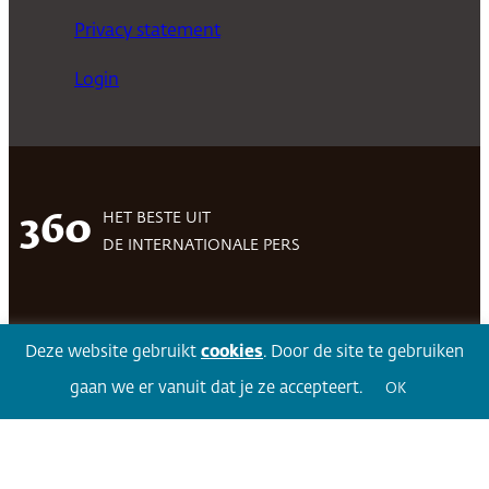
Privacy statement
Login
HET BESTE UIT
360
DE INTERNATIONALE PERS
Facebook
LinkedIn
Twitter
Volg 360
Deze website gebruikt
cookies
. Door de site te gebruiken
gaan we er vanuit dat je ze accepteert.
OK