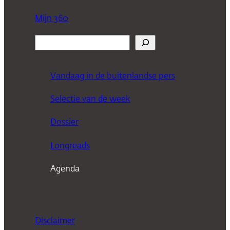
Mijn 360
Z
o
e
Vandaag in de buitenlandse pers
k
Selectie van de week
e
n
Dossier
Longreads
Agenda
Disclaimer