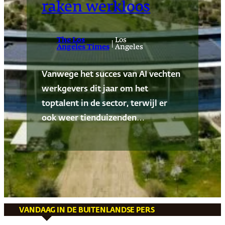
raken werkloos
The Los
Los
|
Angeles Times
Angeles
Vanwege het succes van AI vechten
werkgevers dit jaar om het
toptalent in de sector, terwijl er
ook weer tienduizenden…
VANDAAG IN DE BUITENLANDSE PERS