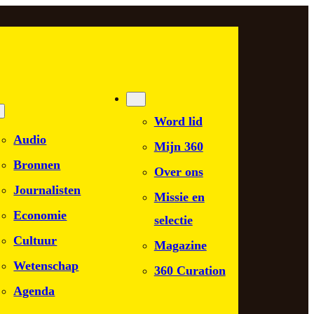
Word lid
Audio
Mijn 360
Bronnen
Over ons
Journalisten
Missie en
Economie
selectie
Cultuur
Magazine
Wetenschap
360 Curation
Agenda