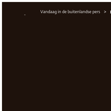
Ga
Vandaag in de buitenlandse pers
naar
de
inhoud