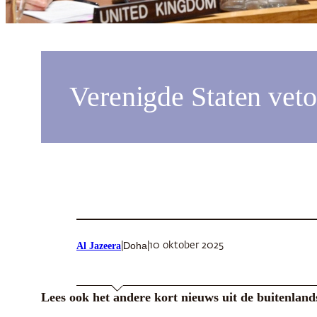
Verenigde Staten veto
Doha
Al Jazeera
|
|
10 oktober 2025
Lees ook het andere kort nieuws uit de buitenlan