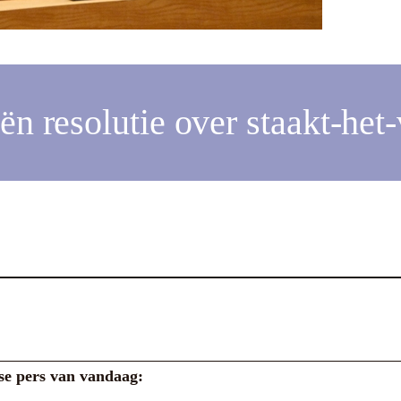
ën resolutie over staakt-het
dse pers van vandaag: