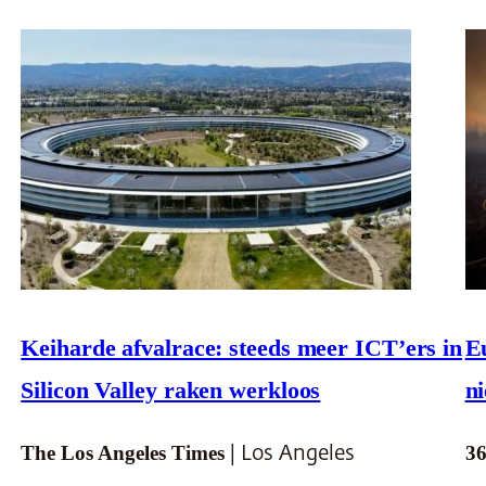
Keiharde afvalrace: steeds meer ICT’ers in
E
Silicon Valley raken werkloos
ni
The Los Angeles Times
36
| Los Angeles