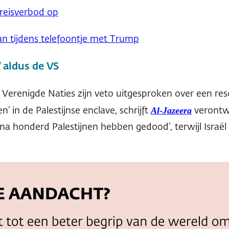
 reisverbod op
an tijdens telefoontje met Trump
’ aldus de VS
 Verenigde Naties zijn veto uitgesproken over een res
Al-Jazeera
 in de Palestijnse enclave, schrijft
verontw
bijna honderd Palestijnen hebben gedood’, terwijl Isr