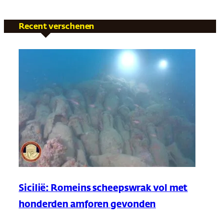
Recent verschenen
Sicilië: Romeins scheepswrak vol met
honderden amforen gevonden