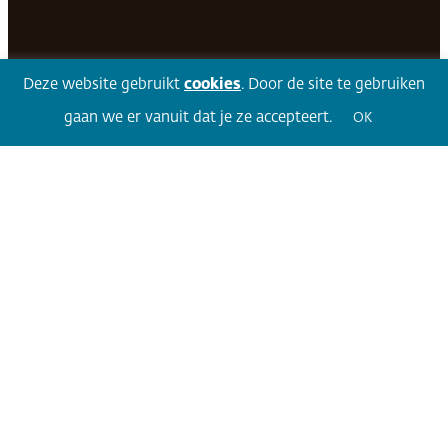
Facebook
LinkedIn
Twitter
Volg 360
Deze website gebruikt
cookies
. Door de site te gebruiken
gaan we er vanuit dat je ze accepteert.
OK