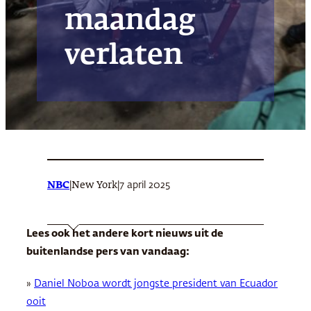
maandag
verlaten
NBC
|
|
7 april 2025
New York
Lees ook het andere kort nieuws uit de
buitenlandse pers van vandaag:
»
Daniel Noboa wordt jongste president van Ecuador
ooit