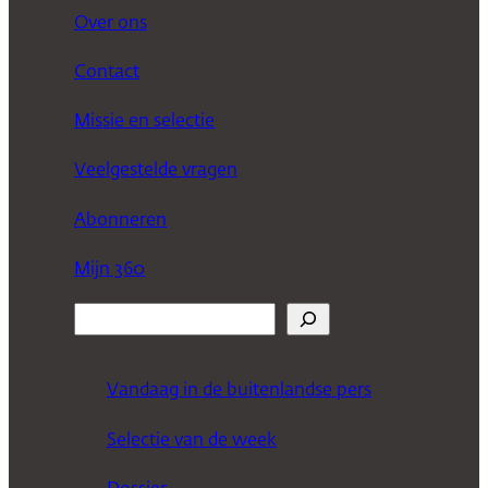
Over ons
Contact
Missie en selectie
Veelgestelde vragen
Abonneren
Mijn 360
Z
o
e
Vandaag in de buitenlandse pers
k
Selectie van de week
e
n