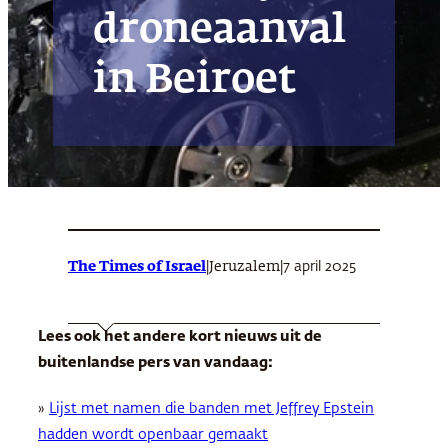
droneaanval
in Beiroet
The Times of Israel
|
|
7 april 2025
Jeruzalem
Lees ook het andere kort nieuws uit de
buitenlandse pers van vandaag:
»
Lijst met namen die banden met Jeffrey Epstein
hadden wordt openbaar gemaakt