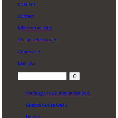
Over ons
Contact
Missie en selectie
Veelgestelde vragen
Abonneren
Mijn 360
Z
o
e
Vandaag in de buitenlandse pers
k
Selectie van de week
e
n
Dossier