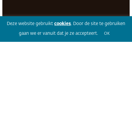
Facebook
LinkedIn
Twitter
Volg 360
Deze website gebruikt
cookies
. Door de site te gebruiken
gaan we er vanuit dat je ze accepteert.
OK