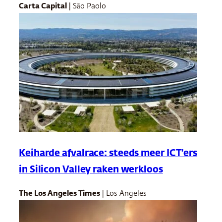
Carta Capital
| São Paolo
Keiharde afvalrace: steeds meer ICT’ers
in Silicon Valley raken werkloos
The Los Angeles Times
| Los Angeles