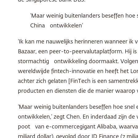
de Singaporese bank
DBS
.
‘Maar weinig buitenlanders beseffen hoe s
China ontwikkelen’
‘Ik kan me nauwelijks herinneren wanneer ik v
Bazaar, een peer-to-peervalutaplatform. Hij is
stormachtig ontwikkeling doormaakt. Volgen
wereldwijde fintech-innovatie en heeft het L
achter zich gelaten [FinTech is een samentrek
producten en diensten die de manier waarop
‘Maar weinig buitenlanders beseffen hoe snel 
ontwikkelen,’ zegt Chen. En inderdaad zijn de
poot van e-commercegigant Alibaba, waarvan d
miljard dollar), gevolgd door JD Finance (7 mil