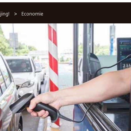
jing!
Economie