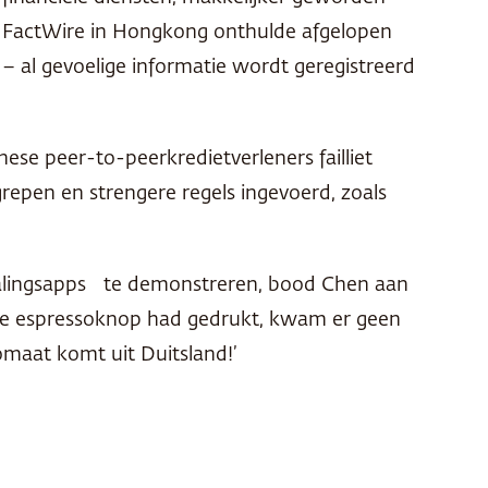
p FactWire in Hongkong onthulde afgelopen
 al gevoelige informatie wordt geregistreerd
.
se peer-to-peerkredietverleners failliet
epen en strengere regels ingevoerd, zoals
etalingsapps te demonstreren, bood Chen aan
p de espressoknop had gedrukt, kwam er geen
tomaat komt uit Duitsland!’