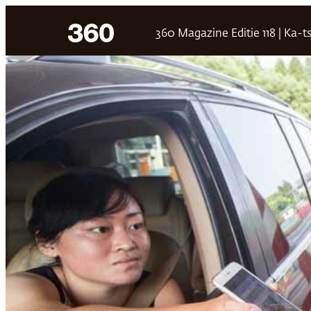
Ga
360 Magazine Editie 118 | Ka-ts
naar
de
inhoud