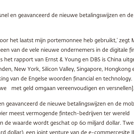
nel en geavanceerd de nieuwe betalingswijzen en de m
oor het laatst mijn portemonnee heb gebruikt,’ zegt 
 een van de vele nieuwe ondernemers in de digitale fi
s het rapport van Ernst & Young en
DBS
is China uit
onden, New York, Silicon Valley, Singapore, Hongkon
king van de Engelse woorden financial en technology. 
 we met geld omgaan vereenvoudigen en versnellen]
en geavanceerd de nieuwe betalingswijzen en de mobi
 vier meest vermogende fintech-bedrijven ter wereld C
e waarde wordt geschat op 60 miljard dollar. Tweed
jard dollar), een joint venture van de e-commercesite J