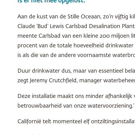
is er niet mee opgelost.
Aan de kust van de Stille Oceaan, zo’n vijftig 
Claude ‘Bud’ Lewis Carlsbad Desalination Plan
meente Carlsbad van een kleine 200 miljoen lit
procent van de totale hoeveelheid drinkwater 
is als die van de andere voornaamste waterbr
Duur drinkwater dus, maar van essentieel bela
zegt Jeremy Crutchfield, manager waterbeheer
Deze installatie maakt ons minder afhankelijk 
betrouwbaarheid van onze watervoorziening.’ I
Californië telt momenteel elf ontziltingsinstal