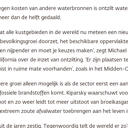
tegen kosten van andere waterbronnen is ontzilt wa
 meer dan de helft gedaald.
 dat alle kustgebieden in de wereld nu meteen een n
bevolkingsgroei doorzet, het beschikbare oppervlak
en nijpender en moet je keuzes maken’, zegt Michael
lifornia over de inzet van ontzilting. ‘Er zijn plaatse
juist in ruime mate voorhanden’, zoals in het Midden-
e groei alleen mogelijk is als de sector eerst een aan
 fossiele brandstoffen komt. Kiparsky waarschuwt voo
oot en zo weer leidt tot meer uitstoot van broeikasga
 extreem zoute afvalwater toebrengen aan het leven i
 uit de jaren zestig. Tegenwoordig telt de wereld er z