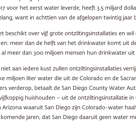
2017 voor het eerst water leverde, heeft 3,5 miljard do
elang, want in achttien van de afgelopen twintig jaar
et beschikt over vijf grote ontziltingsinstallaties en w
en: meer dan de helft van het drinkwater komt uit de
 al meer dan 300 miljoen mensen hun drinkwater uit on
iet aan iedere kust zullen ontziltingsinstallaties ver
lke miljoen liter water die uit de Colorado en de Sac
rs verderop, betaalt de San Diego County Water Autho
ijfkoppig huishouden – uit de ontziltingsinstallatie 
Arizona waaruit San Diego zijn Colorado-water haalt
komende jaren, dat San Diego daaruit geen water mee