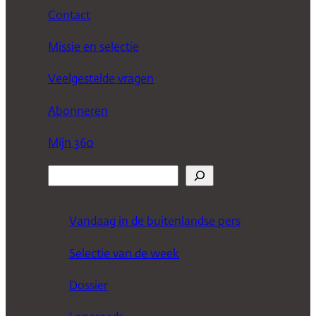
Contact
Missie en selectie
Veelgestelde vragen
Abonneren
Mijn 360
Z
o
e
Vandaag in de buitenlandse pers
k
Selectie van de week
e
n
Dossier