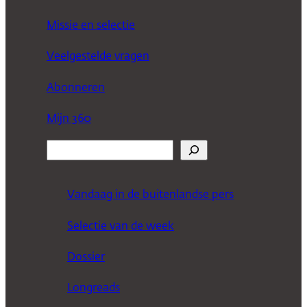
Missie en selectie
Veelgestelde vragen
Abonneren
Mijn 360
Z
o
e
Vandaag in de buitenlandse pers
k
Selectie van de week
e
n
Dossier
Longreads