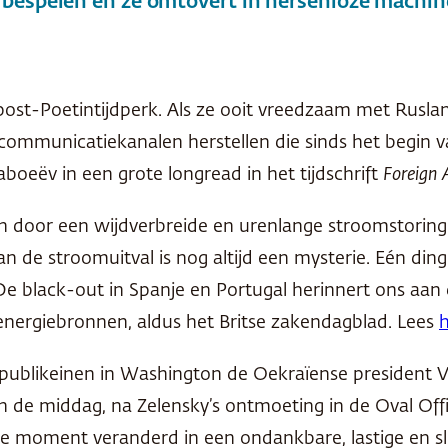
 bespelen en ze omtovert in hersenloze machin
ost-Poetintijdperk. Als ze ooit vreedzaam met Rusl
 communicatiekanalen herstellen die sinds het begin va
eëv in een grote longread in het tijdschrift
Foreign 
n door een wijdverbreide en urenlange stroomstoring
an de stroomuitval is nog altijd een mysterie. Eén ding
 De black-out in Spanje en Portugal herinnert ons aan
energiebronnen, aldus het Britse zakendagblad. Lees
h
publikeinen in Washington de Oekraïense president Vo
en de middag, na Zelensky’s ontmoeting in de Oval Of
 moment veranderd in een ondankbare, lastige en slech