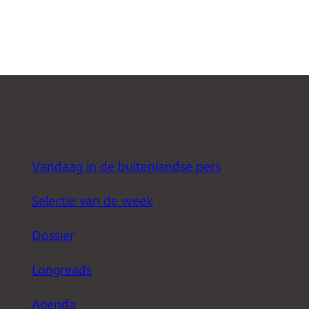
Vandaag in de buitenlandse pers
Selectie van de week
Dossier
Longreads
Agenda