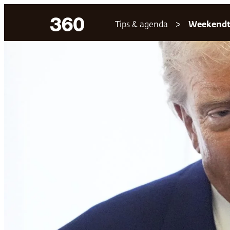
Ga
Tips & agenda
Weekendt
naar
de
inhoud