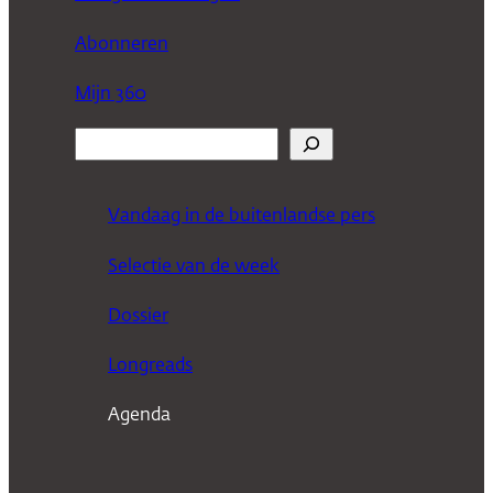
Abonneren
Mijn 360
Z
o
e
Vandaag in de buitenlandse pers
k
Selectie van de week
e
n
Dossier
Longreads
Agenda