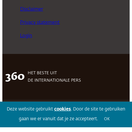
Disclaimer
Privacy statement
Login
HET BESTE UIT
360
DE INTERNATIONALE PERS
Facebook
LinkedIn
Twitter
Volg 360
Deze website gebruikt
cookies
. Door de site te gebruiken
gaan we er vanuit dat je ze accepteert.
OK