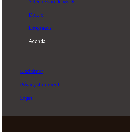
Selectie van de week
e
n
Dossier
Longreads
Agenda
Disclaimer
Privacy statement
Login