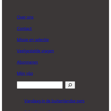
Over ons
Contact
Missie en selectie
Veelgestelde vragen
Abonneren
Mijn 360
Z
o
e
Vandaag in de buitenlandse pers
k