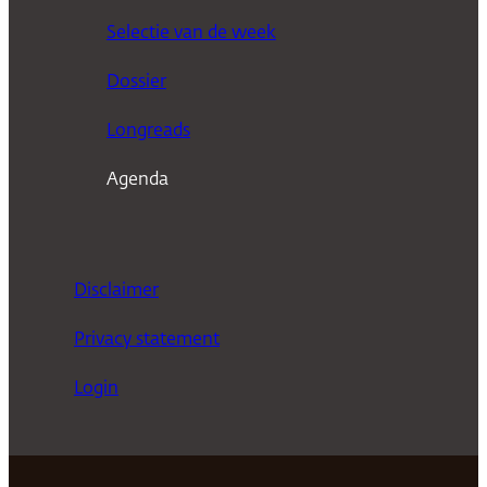
k
Selectie van de week
e
n
Dossier
Longreads
Agenda
Disclaimer
Privacy statement
Login