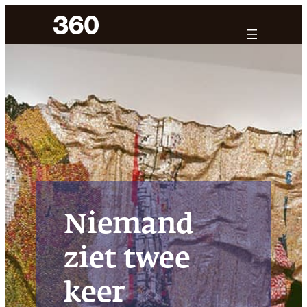
Ga
naar
de
inhoud
Niemand
ziet twee
keer