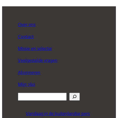
Over ons
Contact
Missie en selectie
Veelgestelde vragen
Abonneren
Mijn 360
Z
o
e
Vandaag in de buitenlandse pers