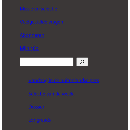
Missie en selectie
Veelgestelde vragen
Abonneren
Mijn 360
Z
o
e
Vandaag in de buitenlandse pers
k
Selectie van de week
e
n
Dossier
Longreads