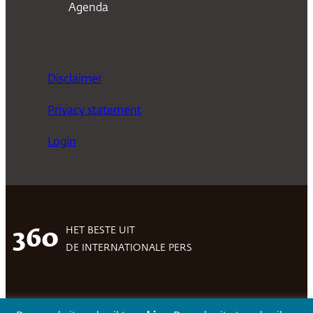
Agenda
Disclaimer
Privacy statement
Login
HET BESTE UIT
360
DE INTERNATIONALE PERS
Facebook
LinkedIn
Twitter
Volg 360