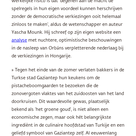
werkelijke risico is dat ‘degenen aan de macht de
spelregels in hun eigen voordeel kunnen herschrijven
zonder de democratische verkiezingen ooit helemaal
zinloos te maken’, aldus de wetenschapper en auteur
Yascha Mounk. Hij schreef op zijn eigen website een
analyse
met nuchtere, optimistische beschouwingen
in de nasleep van Orbáns verpletterende nederlaag bij
de verkiezingen in Hongarije.
» Tegen het einde van de zomer verlaten bakkers in de
Turkse stad Gaziantep hun keukens om de
pistacheboomgaarden te bezoeken die de
zonovergoten vlaktes van het zuidoosten van het land
doorkruisen. Dit waardevolle gewas, plaatselijk
bekend als ‘het groene goud’, is niet alleen een
economische zegen, maar ook hét belangrijkste
ingrediënt in de culinaire hoofdstad van Turkije en een
geliefd symbool van Gaziantep zelf. Al eeuwenlang