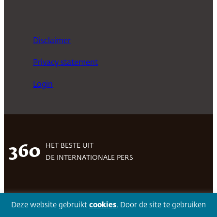
Disclaimer
Privacy statement
Login
HET BESTE UIT
360
DE INTERNATIONALE PERS
Facebook
LinkedIn
Twitter
Volg 360
Deze website gebruikt
cookies
. Door de site te gebruiken