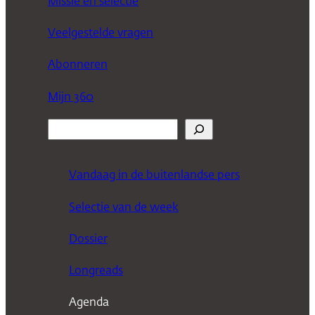
Missie en selectie
Veelgestelde vragen
Abonneren
Mijn 360
Z
o
e
Vandaag in de buitenlandse pers
k
Selectie van de week
e
n
Dossier
Longreads
Agenda