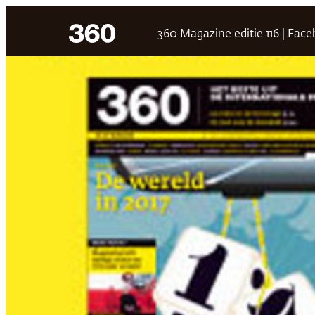
Ga
360 Magazine editie 116 | Fac
naar
de
inhoud