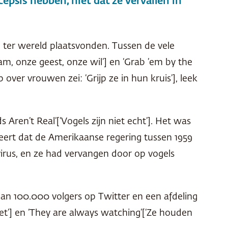
psis hebben, niet dat ze vervallen in
 ter wereld plaatsvonden. Tussen de vele
m, onze geest, onze wil’] en ‘Grab ’em by the
ver vrouwen zei: ‘Grijp ze in hun kruis’], leek
ren’t Real’[‘Vogels zijn niet echt’]. Het was
eert dat de Amerikaanse regering tussen 1959
virus, en ze had vervangen door op vogels
dan 100.000 volgers op Twitter en een afdeling
t het’] en ‘They are always watching’[‘Ze houden