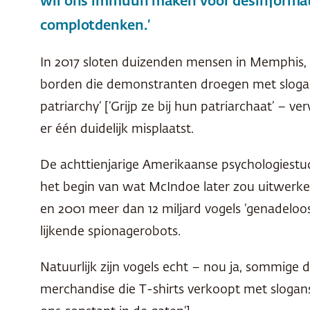
wil ons immuun maken voor desinformatie
complotdenken.’
In 2017 sloten duizenden mensen in Memphis, 
borden die demonstranten droegen met slogans 
patriarchy’ [‘Grijp ze bij hun patriarchaat’ –
er één duidelijk misplaatst.
De achttienjarige Amerikaanse psychologiestude
het begin van wat McIndoe later zou uitwerke
en 2001 meer dan 12 miljard vogels ‘genadeloo
lijkende spionagerobots.
Natuurlijk zijn vogels echt – nou ja, sommige
merchandise die T-shirts verkoopt met slogans al