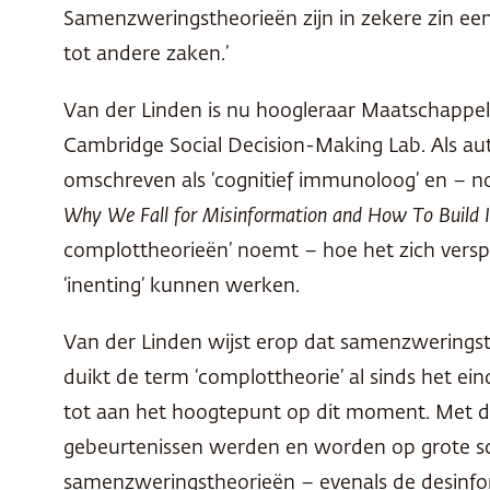
Samenzweringstheorieën zijn in zekere zin ee
tot andere zaken.’
Van der Linden is nu hoogleraar Maatschappelij
Cambridge Social Decision-Making Lab. Als aut
omschreven als ‘cognitief immunoloog’ en – nog
Why We Fall for Misinformation and How To Build
complottheorieën’ noemt – hoe het zich verspr
‘inenting’ kunnen werken.
Van der Linden wijst erop dat samenzweringsth
duikt de term ‘complottheorie’ al sinds het e
tot aan het hoogtepunt op dit moment. Met de
gebeurtenissen werden en worden op grote sch
samenzweringstheorieën – evenals de desinfor