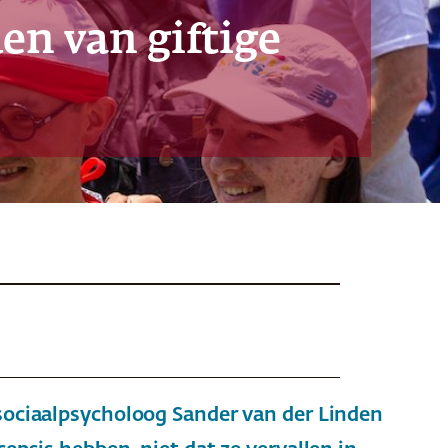
en van giftige
ociaalpsycholoog Sander van der Linden