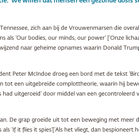
. ‘We willen dat mensen een gezonde dosis sce
Tennessee, zich aan bij de Vrouwenmarsen die overal
als ‘Our bodies, our minds, our power’ [‘Onze lichaa
 verwijzend naar geheime opnames waarin Donald Trump o
nt Peter McIndoe droeg een bord met de tekst ‘Birds A
n tot een uitgebreide complottheorie, waarin hij bew
s had uitgeroeid’ door middel van een gecontroleerd 
 dan. De grap groeide uit tot een beweging met meer 
s ‘If it flies it spies’[‘Als het vliegt, dan bespioneer