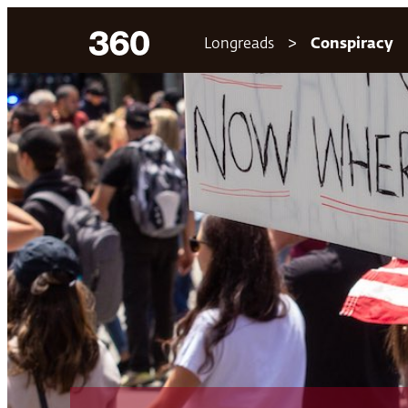
Ga
Longreads
Conspiracy
naar
de
inhoud