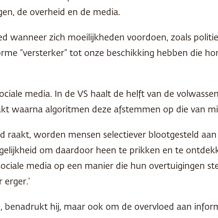
gen, de overheid en de media.
d wanneer zich moeilijkheden voordoen, zoals politie
norme “versterker” tot onze beschikking hebben die h
r sociale media. In de VS haalt de helft van de volwas
raakt waarna algoritmen deze afstemmen op die van mi
raakt, worden mensen selectiever blootgesteld aan 
mogelijkheid om daardoor heen te prikken en te ontd
sociale media op een manier die hun overtuigingen st
 erger.’
, benadrukt hij, maar ook om de overvloed aan inform