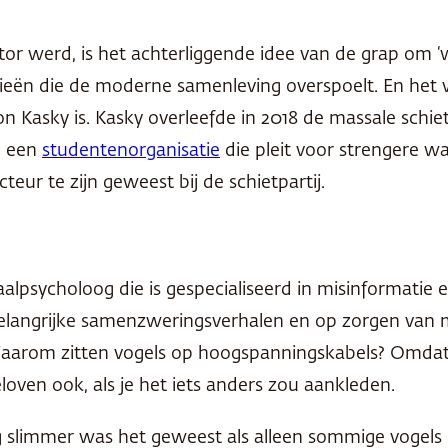
tor werd, is het achterliggende idee van de grap om ‘
ieën die de moderne samenleving overspoelt. En het 
asky is. Kasky overleefde in 2018 de massale schietp
n een
studentenorganisatie
die pleit voor strengere 
eur te zijn geweest bij de schietpartij.
aalpsycholoog die is gespecialiseerd in misinformatie 
le belangrijke samenzweringsverhalen en op zorgen van 
. Waarom zitten vogels op hoogspanningskabels? Omdat
en ook, als je het iets anders zou aankleden.
Nog slimmer was het geweest als alleen sommige vogel