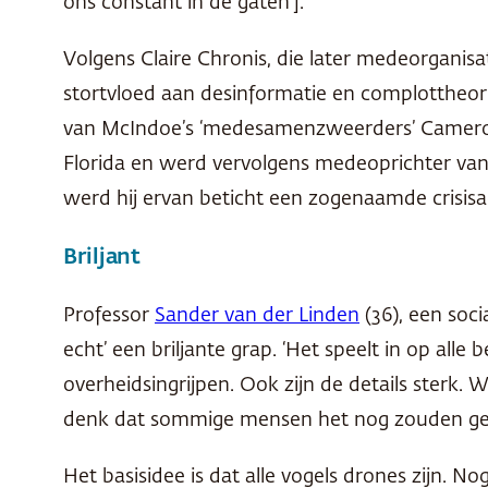
ons constant in de gaten’].
Volgens Claire Chronis, die later medeorganisa
stortvloed aan desinformatie en complottheor
van McIndoe’s ‘medesamenzweerders’ Cameron K
Florida en werd vervolgens medeoprichter va
werd hij ervan beticht een zogenaamde crisisact
Briljant
Professor
Sander van der Linden
(36), een soci
echt’ een briljante grap. ‘Het speelt in op al
overheidsingrijpen. Ook zijn de details sterk
denk dat sommige mensen het nog zouden gelov
Het basisidee is dat alle vogels drones zijn. 