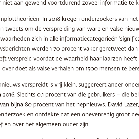
 niet aan gewend voortdurend zoveel informatie te kri
mplottheorieën. In 2018 kregen onderzoekers van het 
 van tweets om de verspreiding van ware en valse nieu
rheden zich in alle informatiecategorieën ‘significan
uwsberichten werden 70 procent vaker geretweet dan
heeft verspreid voordat de waarheid haar laarzen hee
g over doet als valse verhalen om 1500 mensen te ber
euws verspreidt is vrij klein, suggereert ander onde
016. Slechts 0,1 procent van die gebruikers – die bek
 van bijna 80 procent van het nepnieuws. David Laze
 onderzoek en ontdekte dat een onevenredig groot dee
 en over het algemeen ouder zijn.