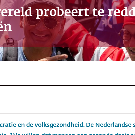
ereld probeert te redd
ën
atie en de volksgezondheid. De Nederlandse s