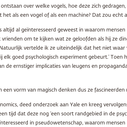
ntstaan over welke vogels, hoe deze zich gedragen,
 het als een vogel of als een machine? Dat zou echt a
 is altijd al geïnteresseerd geweest in waarom mensen 
 vrienden om te kijken wat ze geloofden als hij ze di
uurlijk vertelde ik ze uiteindelijk dat het niet waar 
 bij elk goed psychologisch experiment gebeurt.’ Toen 
van de ernstiger implicaties van leugens en propagand
in een vorm van magisch denken dus ze fascineerden 
omics, deed onderzoek aan Yale en kreeg vervolgens 
n tijd dat deze nog ‘een soort randgebied in de psyc
geïnteresseerd in pseudowetenschap, waarom mensen 