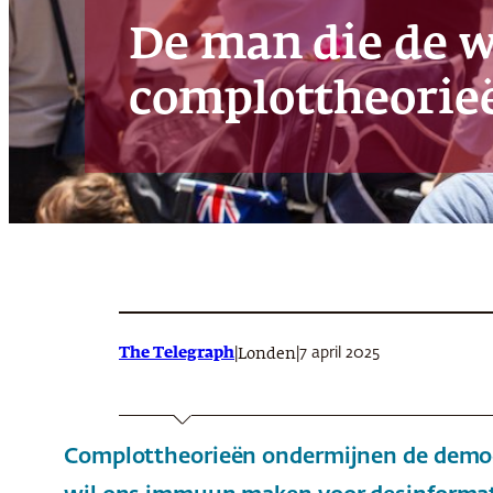
De man die de w
complottheorie
The Telegraph
|
|
7 april 2025
Londen
Complottheorieën ondermijnen de democr