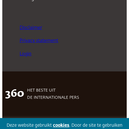
Disclaimer
Privacy statement
Login
HET BESTE UIT
360
DE INTERNATIONALE PERS
Facebook
LinkedIn
Twitter
Volg 360
Deze website gebruikt
cookies
. Door de site te gebruiken