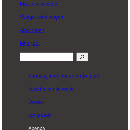
Missie en selectie
Veelgestelde vragen
Abonneren
Mijn 360
Z
o
e
Vandaag in de buitenlandse pers
k
Selectie van de week
e
n
Dossier
Longreads
Agenda