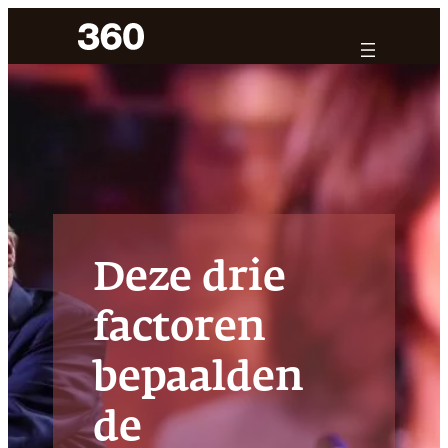
Ga
naar
de
inhoud
Deze drie
factoren
bepaalden
de