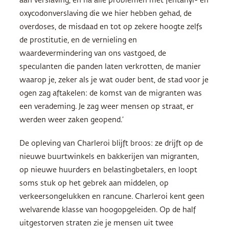
aan verslaving, en na alle problemen met fentanyl- en
oxycodonverslaving die we hier hebben gehad, de
overdoses, de misdaad en tot op zekere hoogte zelfs
de prostitutie, en de vernieling en
waardevermindering van ons vastgoed, de
speculanten die panden laten verkrotten, de manier
waarop je, zeker als je wat ouder bent, de stad voor je
ogen zag aftakelen: de komst van de migranten was
een verademing. Je zag weer mensen op straat, er
werden weer zaken geopend.’
De opleving van Charleroi blijft broos: ze drijft op de
nieuwe buurtwinkels en bakkerijen van migranten,
op nieuwe huurders en belastingbetalers, en loopt
soms stuk op het gebrek aan middelen, op
verkeersongelukken en rancune. Charleroi kent geen
welvarende klasse van hoogopgeleiden. Op de half
uitgestorven straten zie je mensen uit twee