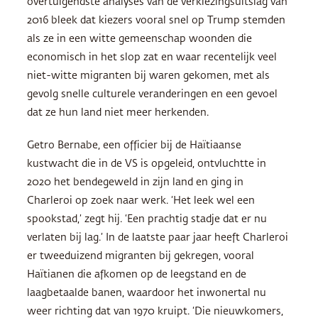
overtuigendste analyses van de verkiezingsuitslag van
2016 bleek dat kiezers vooral snel op Trump stemden
als ze in een witte gemeenschap woonden die
economisch in het slop zat en waar recentelijk veel
niet-witte migranten bij waren gekomen, met als
gevolg snelle culturele veranderingen en een gevoel
dat ze hun land niet meer herkenden.
Getro Bernabe, een officier bij de Haïtiaanse
kustwacht die in de VS is opgeleid, ontvluchtte in
2020 het bendegeweld in zijn land en ging in
Charleroi op zoek naar werk. ‘Het leek wel een
spookstad,’ zegt hij. ‘Een prachtig stadje dat er nu
verlaten bij lag.’ In de laatste paar jaar heeft Charleroi
er tweeduizend migranten bij gekregen, vooral
Haïtianen die afkomen op de leegstand en de
laagbetaalde banen, waardoor het inwonertal nu
weer richting dat van 1970 kruipt. ‘Die nieuwkomers,