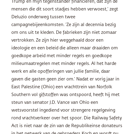
Trump en mijn tegenstander financieren, dat zijn de
mensen die dit soort stadjes hebben verwoest,’ zegt
Deluzio onderweg tussen twee
campagnebijeenkomsten. ‘Ze zijn al decennia bezig
om ons uit te kleden. De fabrieken zijn niet zomaar
vertrokken. Ze zijn hier weggehaald door een
ideologie en een beleid die alleen maar draaiden om
goedkope arbeid met minder regels en goedkope
milieumaatregelen met minder regels. Al het harde
werk en alle opofferingen van jullie familie, daar
gaven die gasten geen zier om.’ Nadat er vorig jaar in
East Palestine (Ohio) een vrachttrein van Norfolk
Southern vol gifstoffen was ontspoord, heeft hij met
steun van senator J.D. Vance van Ohio een
wetsvoorstel ingediend voor strengere regelgeving
rond vrachtverkeer over het spoor. Die Railway Safety
Act is niet naar de zin van de Republikeinse donateurs
in het netwerk van de gebroeders Koch en wordt nu