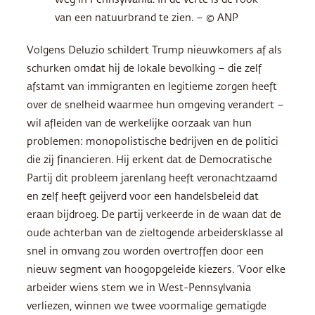
weg in Pennsylvania. In de verte is de rook
van een natuurbrand te zien. – © ANP
Volgens Deluzio schildert Trump nieuwkomers af als
schurken omdat hij de lokale bevolking – die zelf
afstamt van immigranten en legitieme zorgen heeft
over de snelheid waarmee hun omgeving verandert –
wil afleiden van de werkelijke oorzaak van hun
problemen: monopolistische bedrijven en de politici
die zij financieren. Hij erkent dat de Democratische
Partij dit probleem jarenlang heeft veronachtzaamd
en zelf heeft geijverd voor een handelsbeleid dat
eraan bijdroeg. De partij verkeerde in de waan dat de
oude achterban van de zieltogende arbeidersklasse al
snel in omvang zou worden overtroffen door een
nieuw segment van hoogopgeleide kiezers. ‘Voor elke
arbeider wiens stem we in West-Pennsylvania
verliezen, winnen we twee voormalige gematigde