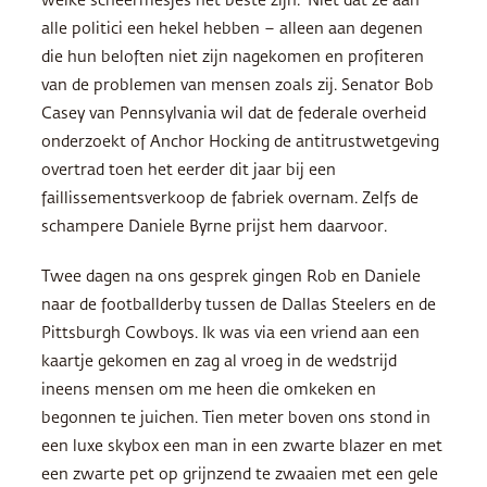
welke scheermesjes het beste zijn.’ Niet dat ze aan
alle politici een hekel hebben – alleen aan degenen
die hun beloften niet zijn nagekomen en profiteren
van de problemen van mensen zoals zij. Senator Bob
Casey van Pennsylvania wil dat de federale overheid
onderzoekt of Anchor Hocking de antitrustwetgeving
overtrad toen het eerder dit jaar bij een
faillissementsverkoop de fabriek overnam. Zelfs de
schampere Daniele Byrne prijst hem daarvoor.
Twee dagen na ons gesprek gingen Rob en Daniele
naar de footballderby tussen de Dallas Steelers en de
Pittsburgh Cowboys. Ik was via een vriend aan een
kaartje gekomen en zag al vroeg in de wedstrijd
ineens mensen om me heen die omkeken en
begonnen te juichen. Tien meter boven ons stond in
een luxe skybox een man in een zwarte blazer en met
een zwarte pet op grijnzend te zwaaien met een gele