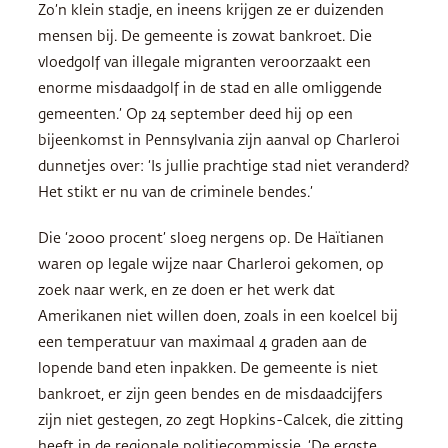
Zo’n klein stadje, en ineens krijgen ze er duizenden
mensen bij. De gemeente is zowat bankroet. Die
vloedgolf van illegale migranten veroorzaakt een
enorme misdaadgolf in de stad en alle omliggende
gemeenten.’ Op 24 september deed hij op een
bijeenkomst in Pennsylvania zijn aanval op Charleroi
dunnetjes over: ‘Is jullie prachtige stad niet veranderd?
Het stikt er nu van de criminele bendes.’
Die ‘2000 procent’ sloeg nergens op. De Haïtianen
waren op legale wijze naar Charleroi gekomen, op
zoek naar werk, en ze doen er het werk dat
Amerikanen niet willen doen, zoals in een koelcel bij
een temperatuur van maximaal 4 graden aan de
lopende band eten inpakken. De gemeente is niet
bankroet, er zijn geen bendes en de misdaadcijfers
zijn niet gestegen, zo zegt Hopkins-Calcek, die zitting
heeft in de regionale politiecommissie. ‘De ergste