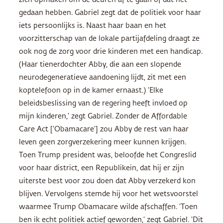
zich opmaken om de deuren af te gaan of dat net
gedaan hebben. Gabriel zegt dat de politiek voor haar
iets persoonlijks is. Naast haar baan en het
voorzitterschap van de lokale partijafdeling draagt ze
ook nog de zorg voor drie kinderen met een handicap.
(Haar tienerdochter Abby, die aan een slopende
neurodegeneratieve aandoening lijdt, zit met een
koptelefoon op in de kamer ernaast.) ‘Elke
beleidsbeslissing van de regering heeft invloed op
mijn kinderen,’ zegt Gabriel. Zonder de Affordable
Care Act [‘Obamacare’] zou Abby de rest van haar
leven geen zorgverzekering meer kunnen krijgen.
Toen Trump president was, beloofde het Congreslid
voor haar district, een Republikein, dat hij er zijn
uiterste best voor zou doen dat Abby verzekerd kon
blijven. Vervolgens stemde hij voor het wetsvoorstel
waarmee Trump Obamacare wilde afschaffen. ‘Toen
ben ik echt politiek actief geworden,’ zegt Gabriel. ‘Dit