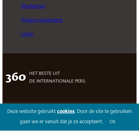
Disclaimer
Privacy statement
Login
HET BESTE UIT
360
DE INTERNATIONALE PERS
Facebook
LinkedIn
Twitter
Volg 360
Deze website gebruikt
cookies
. Door de site te gebruiken
gaan we er vanuit dat je ze accepteert.
OK