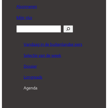
Abonneren
Mijn 360
Z
o
e
Vandaag in de buitenlandse pers
k
Selectie van de week
e
n
Dossier
Longreads
Agenda