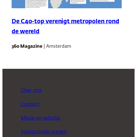
De C40-top verenigt metropolen rond
de wereld
360 Magazine
| Amsterdam
Over ons
Contact
Missie en selectie
Veelgestelde vragen