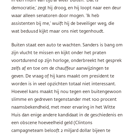
in een mum van tijd al weer buiten. ‘Dat is
democratie,’ zegt hij droog, en hij loopt naar een deur
waar alleen senatoren door mogen. ‘Ik heb
assistenten bij me,’ wuift hij de beveiliger weg, die
wat beduusd kijkt maar ons niet tegenhoudt.
Buiten staat een auto te wachten. Sanders is bang om
zijn vlucht te missen en kijkt onder het praten
voortdurend op zijn horloge, onderbreekt het gesprek
zelfs af en toe om de chauffeur aanwijzingen te
geven. De vraag of hij kans maakt om president te
worden is in veel opzichten totaal niet interessant.
Hoeveel kans maakt hij nou tegen een buitengewoon
slimme en gedreven tegenstander met 100 procent
naamsbekendheid, met meer ervaring in het Witte
Huis dan enige andere kandidaat in de geschiedenis en
een obscene hoeveelheid geld (Clintons
campagneteam belooft 2 miljard dollar bijeen te