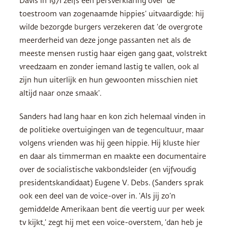
Davis in 1971 zelfs een persverklaring over ‘de
toestroom van zogenaamde hippies’ uitvaardigde: hij
wilde bezorgde burgers verzekeren dat ‘de overgrote
meerderheid van deze jonge passanten net als de
meeste mensen rustig haar eigen gang gaat, volstrekt
vreedzaam en zonder iemand lastig te vallen, ook al
zijn hun uiterlijk en hun gewoonten misschien niet
altijd naar onze smaak’.
Sanders had lang haar en kon zich helemaal vinden in
de politieke overtuigingen van de tegencultuur, maar
volgens vrienden was hij geen hippie. Hij kluste hier
en daar als timmerman en maakte een documentaire
over de socialistische vakbondsleider (en vijfvoudig
presidentskandidaat) Eugene V. Debs. (Sanders sprak
ook een deel van de voice-over in. ‘Als jij zo’n
gemiddelde Amerikaan bent die veertig uur per week
tv kijkt,’ zegt hij met een voice-overstem, ‘dan heb je