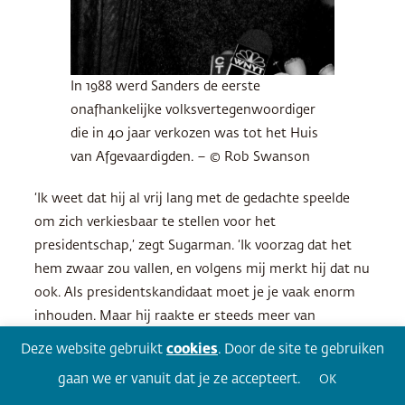
In 1988 werd Sanders de eerste
onafhankelijke volksvertegenwoordiger
die in 40 jaar verkozen was tot het Huis
van Afgevaardigden. – © Rob Swanson
‘Ik weet dat hij al vrij lang met de gedachte speelde
om zich verkiesbaar te stellen voor het
presidentschap,’ zegt Sugarman. ‘Ik voorzag dat het
hem zwaar zou vallen, en volgens mij merkt hij dat nu
ook. Als presidentskandidaat moet je je vaak enorm
inhouden. Maar hij raakte er steeds meer van
overtuigd dat iemand het moest doen. Had hij het
Deze website gebruikt
cookies
. Door de site te gebruiken
liever iemand anders zien doen? Dat denk ik wel. Ik
gaan we er vanuit dat je ze accepteert.
OK
denk dat hij in het begin hoopte dat Elizabeth Warren