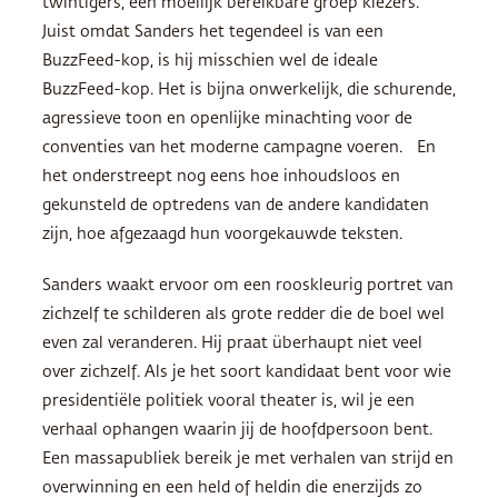
twintigers, een moeilijk bereikbare groep kiezers.
Juist omdat Sanders het tegendeel is van een
BuzzFeed-kop, is hij misschien wel de ideale
BuzzFeed-kop. Het is bijna onwerkelijk, die schurende,
agressieve toon en openlijke minachting voor de
conventies van het moderne campagne voeren. En
het onderstreept nog eens hoe inhoudsloos en
gekunsteld de optredens van de andere kandidaten
zijn, hoe afgezaagd hun voorgekauwde teksten.
Sanders waakt ervoor om een rooskleurig portret van
zichzelf te schilderen als grote redder die de boel wel
even zal veranderen. Hij praat überhaupt niet veel
over zichzelf. Als je het soort kandidaat bent voor wie
presidentiële politiek vooral theater is, wil je een
verhaal ophangen waarin jij de hoofdpersoon bent.
Een massapubliek bereik je met verhalen van strijd en
overwinning en een held of heldin die enerzijds zo