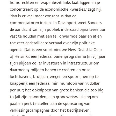
homorechten en wapenbezit links laat liggen en je
concentreert op de economische kwesties,’ zegt hij,
‘dan is er veel meer consensus dan de
commentatoren inzien.’ In Davenport weet Sanders
de aandacht van zijn publiek inderdaad bijna twee uur
vast te houden met een fel, onvermoeibaar en af en
toe zeer gedetailleerd verhaal over zijn politieke
agenda. Dat is een soort nieuwe New Deal à la Oslo
of Helsinki: een federaal banenprogramma (in vijf jaar
tijd 1 biljoen dollar investeren in infrastructuur om
daarmee 13 miljoen banen te creëren en onze
luchthavens, bruggen, wegen en spoorlijnen op te
knappen); een federaal minimumloon van 15 dollar
per uur; het opknippen van grote banken die too big
to fail zijn geworden; een grondwetswijziging om
paal en perk te stellen aan de sponsoring van
verkiezingscampagnes door het bedrijfsleven;