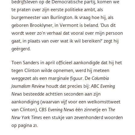
bedrijfsleven op de Democratische partij, komen we
te praten over zijn eerste politieke ambt, als
burgemeester van Burlington. Ik vraag hoe hij, als
geboren Brooklyner, in Vermont is beland. ‘Dus dit
wordt weer zo’n verhaal dat vooral over mijn persoon
gaat, in plaats van over wat ik wil bereiken?’ zegt hij
geërgerd.
Toen Sanders in april officieel aankondigde dat hij het
tegen Clinton wilde opnemen, werd hij meteen
weggezet als een marginale figuur. De
Columbia
Journalism Review
houdt dat precies bij:
ABC
Evening
News
besteedde achttien seconden aan zijn
aankondiging (waarvan vijf voor een welkomsttweet
van Clinton),
CBS
Evening News
één zinnetje en
The
New York Times
een stukje van zevenhonderd woorden
op pagina 21.