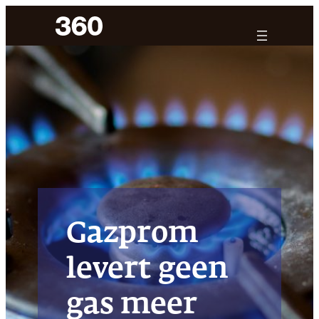
Ga
naar
de
inhoud
Gazprom
levert geen
gas meer