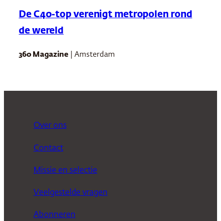
De C40-top verenigt metropolen rond
de wereld
360 Magazine
| Amsterdam
Over ons
Contact
Missie en selectie
Veelgestelde vragen
Abonneren