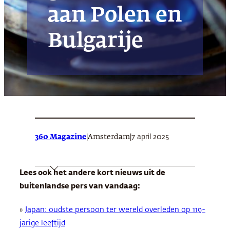
aan Polen en
Bulgarije
360 Magazine
|
|
7 april 2025
Amsterdam
Lees ook het andere kort nieuws uit de
buitenlandse pers van vandaag:
»
Japan: oudste persoon ter wereld overleden op 119-
jarige leeftijd