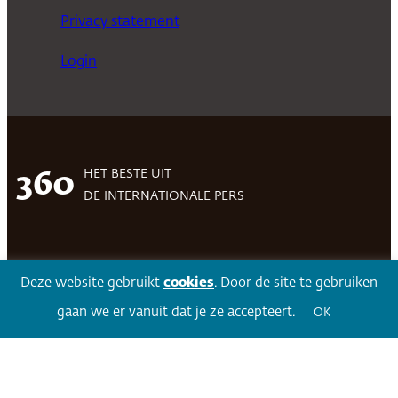
Privacy statement
Login
HET BESTE UIT
360
DE INTERNATIONALE PERS
Facebook
LinkedIn
Twitter
Volg 360
Deze website gebruikt
cookies
. Door de site te gebruiken
gaan we er vanuit dat je ze accepteert.
OK