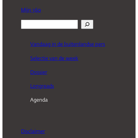
Mijn 360
Z
o
e
Vandaag in de buitenlandse pers
k
Selectie van de week
e
n
Dossier
Longreads
Agenda
Disclaimer