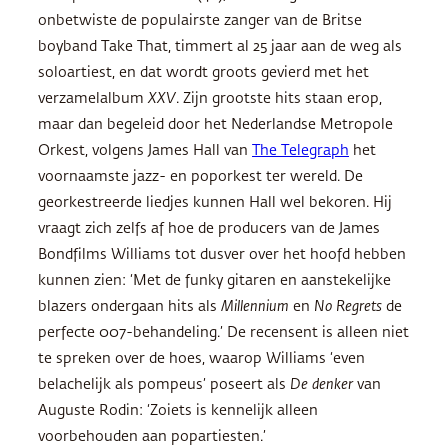
onbetwiste de populairste zanger van de Britse
boyband Take That, timmert al 25 jaar aan de weg als
soloartiest, en dat wordt groots gevierd met het
verzamelalbum
XXV
. Zijn grootste hits staan erop,
maar dan begeleid door het Nederlandse Metropole
Orkest, volgens James Hall van
The Telegraph
het
voornaamste jazz- en poporkest ter wereld. De
georkestreerde liedjes kunnen Hall wel bekoren. Hij
vraagt zich zelfs af hoe de producers van de James
Bondfilms Williams tot dusver over het hoofd hebben
kunnen zien: ‘Met de funky gitaren en aanstekelijke
blazers ondergaan hits als
Millennium
en
No Regrets
de
perfecte 007-behandeling.’ De recensent is alleen niet
te spreken over de hoes, waarop Williams ‘even
belachelijk als pompeus’ poseert als
De denker
van
Auguste Rodin: ‘Zoiets is kennelijk alleen
voorbehouden aan popartiesten.’