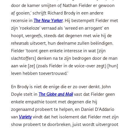
door de kamer smijten of Nathan Fielder er gewoon
af gooien,’ schrijft Richard Brody in een andere
recensie in
The New Yorker
. Hij bestempelt Fielder met
zijn ‘roekeloze’ verraad als ‘wreed en arrogant’ en
hoopt, vergeefs, steeds dat degenen met wie hij de
rehearsals
uitvoert, hun deelname zullen beëindigen.
Fielder ‘toont geen enkele interesse in wat [zijn
slachtoffers] denken na te zijn bedrogen door de man
aan wie [ze] (zoals Fielder in de voice-over zegt) [hun]
leven hebben toevertrouwd.’
En Brody is niet de enige die er zo over denkt. John
Doyle stelt in
The Globe and Mail
vast dat Fielder geen
enkele empathie toont met degenen die hij
zogenaamd probeert te helpen, en Daniel D’Addario
van
Variety
vindt dat het isolement dat Fielder met zijn
show probeert te doorbreken, juist wordt uitvergroot