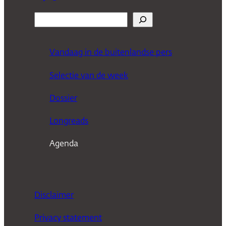
Z
o
e
Vandaag in de buitenlandse pers
k
Selectie van de week
e
n
Dossier
Longreads
Agenda
Disclaimer
Privacy statement