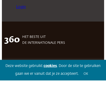
Login
HET BESTE UIT
360
DE INTERNATIONALE PERS
Facebook
LinkedIn
Twitter
Volg 360
Deze website gebruikt
cookies
. Door de site te gebruiken
gaan we er vanuit dat je ze accepteert.
OK