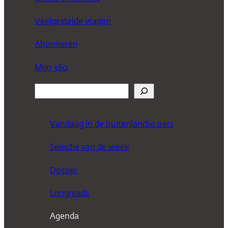
Veelgestelde vragen
Abonneren
Mijn 360
Z
o
e
Vandaag in de buitenlandse pers
k
Selectie van de week
e
n
Dossier
Longreads
Agenda