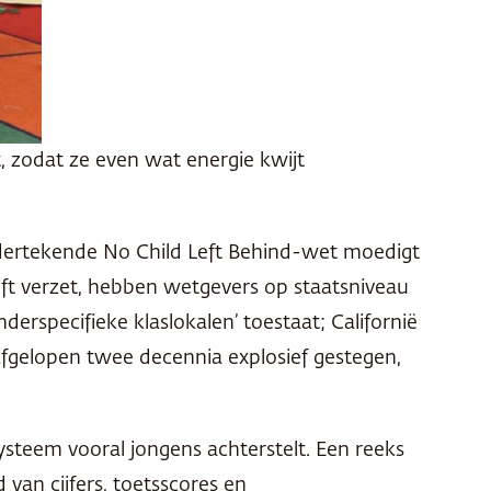
 zodat ze even wat energie kwijt
ndertekende No Child Left Behind-wet moedigt
ft verzet, hebben wetgevers op staatsniveau
erspecifieke klaslokalen’ toestaat; Californië
afgelopen twee decennia explosief gestegen,
ysteem vooral jongens achterstelt. Een reeks
 van cijfers, toetsscores en