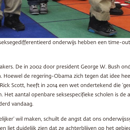
eksegedifferentieerd onderwijs hebben een time-out,
makers. De in 2002 door president George W. Bush o
an. Hoewel de regering-Obama zich tegen dat idee hee
ick Scott, heeft in 2014 een wet ondertekend die ‘gend
. Het aantal openbare seksespecifieke scholen is de 
derd vandaag.
ijker’ wil maken, schuilt de angst dat ons onderwijss
 liet duidelijk zien dat ze achterblijven op het gebied