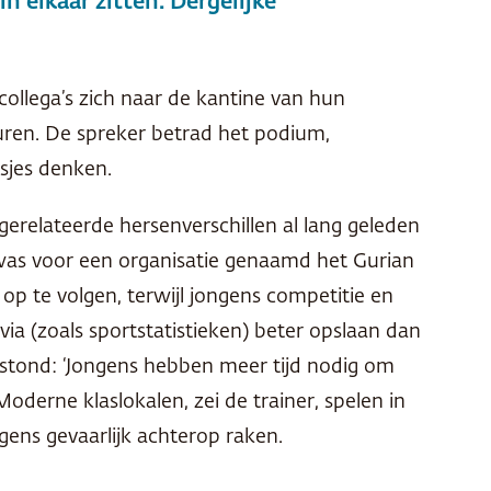
 elkaar zitten. Dergelijke
ollega’s zich naar de kantine van hun
duren. De spreker betrad het podium,
isjes denken.
erelateerde hersenverschillen al lang geleden
was voor een organisatie genaamd het Gurian
n op te volgen, terwijl jongens competitie en
ia (zoals sportstatistieken) beter opslaan dan
e stond: ‘Jongens hebben meer tijd nodig om
derne klaslokalen, zei de trainer, spelen in
ngens gevaarlijk achterop raken.