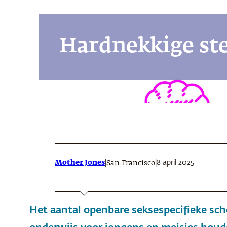
Hardnekkige ste
Mother Jones
|
|
8 april 2025
San Francisco
Het aantal openbare seksespecifieke sc