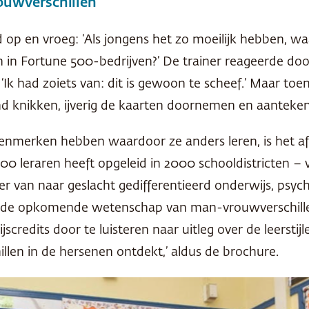
uwverschillen’
d op en vroeg: ‘Als jongens het zo moeilijk hebben,
in Fortune 500-bedrijven?’ De trainer reageerde door 
 ‘Ik had zoiets van: dit is gewoon te scheef.’ Maar to
nd knikken, ijverig de kaarten doornemen en aantek
enmerken hebben waardoor ze anders leren, is het a
000 leraren heeft opgeleid in 2000 schooldistricten – 
er van naar geslacht gedifferentieerd onderwijs, psyc
‘de opkomende wetenschap van man-vrouwverschille
credits door te luisteren naar uitleg over de leersti
llen in de hersenen ontdekt,’ aldus de brochure.