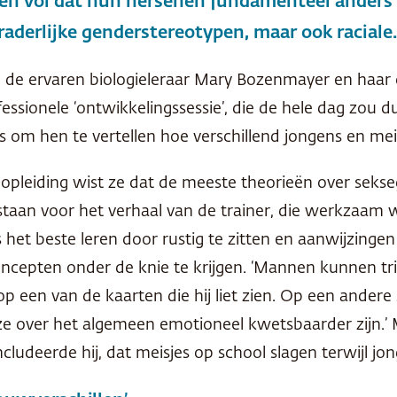
n vol dat hun hersenen fundamenteel anders in
raderlijke genderstereotypen, maar ook raciale.
 de ervaren biologieleraar Mary Bozenmayer en haar c
essionele ‘ontwikkelingssessie’, die de hele dag zou 
s om hen te vertellen hoe verschillend jongens en me
pleiding wist ze dat de meeste theorieën over sekseg
taan voor het verhaal van de trainer, die werkzaam 
es het beste leren door rustig te zitten en aanwijzinge
oncepten onder de knie te krijgen. ‘Mannen kunnen triv
op een van de kaarten die hij liet zien. Op een ander
 over het algemeen emotioneel kwetsbaarder zijn.’ Mo
ncludeerde hij, dat meisjes op school slagen terwijl jo