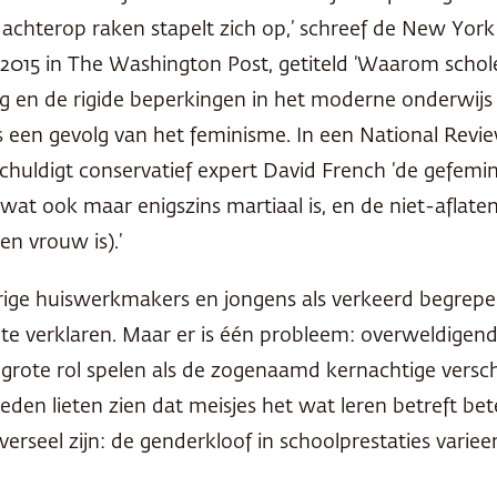
achterop raken stapelt zich op,’ schreef de New York 
t 2015 in The Washington Post, getiteld ‘Waarom schole
 en de rigide beperkingen in het moderne onderwijs
s een gevolg van het feminisme. In een National Review
schuldigt conservatief expert David French ‘de gefemi
s wat ook maar enigszins martiaal is, en de niet-afla
en vrouw is).’
verige huiswerkmakers en jongens als verkeerd begrep
e verklaren. Maar er is één probleem: overweldigend
ote rol spelen als de zogenaamd kernachtige verschill
den lieten zien dat meisjes het wat leren betreft be
rseel zijn: de genderkloof in schoolprestaties varie