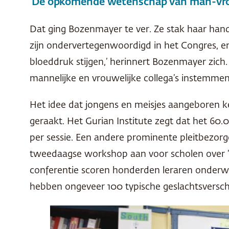
‘De opkomende wetenschap van man-vro
Dat ging Bozenmayer te ver. Ze stak haar han
zijn ondervertegenwoordigd in het Congres, en 
bloeddruk stijgen,’ herinnert Bozenmayer zich.
mannelijke en vrouwelijke collega’s instemme
Het idee dat jongens en meisjes aangeboren k
geraakt. Het Gurian Institute zegt dat het 60.
per sessie. Een andere prominente pleitbezorg
tweedaagse workshop aan voor scholen over 
conferentie scoren honderden leraren onderwijs
hebben ongeveer 100 typische geslachtsverschi