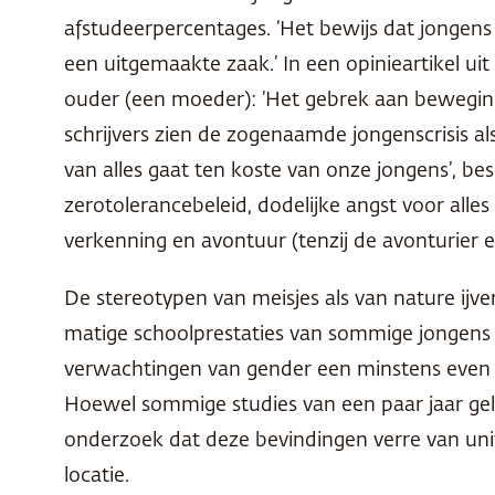
afstudeerpercentages. ‘Het bewijs dat jongens 
een uitgemaakte zaak.’ In een opinieartikel ui
ouder (een moeder): ‘Het gebrek aan beweging
schrijvers zien de zogenaamde jongenscrisis al
van alles gaat ten koste van onze jongens’, be
zerotolerancebeleid, dodelijke angst voor alle
verkenning en avontuur (tenzij de avonturier e
De stereotypen van meisjes als van nature ij
matige schoolprestaties van sommige jongens t
verwachtingen van gender een minstens even gr
Hoewel sommige studies van een paar jaar gele
onderzoek dat deze bevindingen verre van unive
locatie.