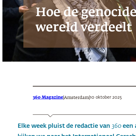
Hoe de genocide
wereld verdeelt
360 Magazine
|
|
10 oktober 2025
Amsterdam
Elke week pluist de redactie van
360
een a