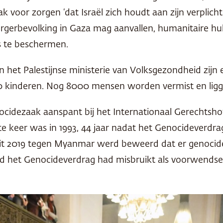
ak voor zorgen ‘dat Israël zich houdt aan zijn verplic
burgerbevolking in Gaza mag aanvallen, humanitaire hu
s te beschermen.
van het Palestijnse ministerie van Volksgezondheid zijn
inderen. Nog 8000 mensen worden vermist en liggen 
nocidezaak aanspant bij het Internationaal Gerechtsho
ste keer was in 1993, 44 jaar nadat het Genocideverd
k uit 2019 tegen Myanmar werd beweerd dat er genoc
 het Genocideverdrag had misbruikt als voorwendsel v
.