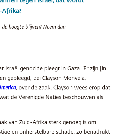
annen tegen Israël, dat wordt
-Afrika?
op de hoogte blijven? Neem dan
Israël genocide pleegt in Gaza. ‘Er zijn [in
n gepleegd,’ zei Clayson Monyela,
America
,
over de zaak. Clayson wees erop dat
, wat de Verenigde Naties beschouwen als
zaak van Zuid-Afrika sterk genoeg is om
stige en onherstelbare schade, zo benadrukt