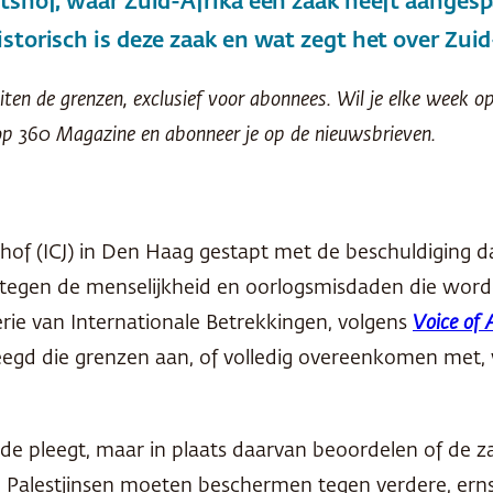
tshof, waar Zuid-Afrika een zaak heeft aangesp
storisch is deze zaak en wat zegt het over Zuid
iten de grenzen, exclusief voor abonnees. Wil je elke week 
p 360 Magazine en abonneer je op de nieuwsbrieven.
hof (ICJ) in Den Haag gestapt met de beschuldiging dat 
egen de menselijkheid en oorlogsmisdaden die worde
rie van Internationale Betrekkingen, volgens
Voice of 
eegd die grenzen aan, of volledig overeenkomen met
cide pleegt, maar in plaats daarvan beoordelen of de 
de Palestjinsen moeten beschermen tegen verdere, ern