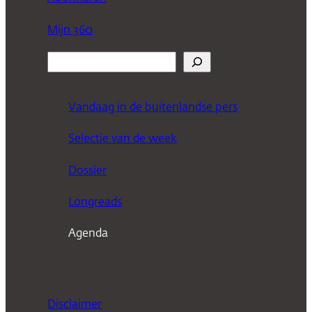
Mijn 360
Z
o
e
Vandaag in de buitenlandse pers
k
Selectie van de week
e
n
Dossier
Longreads
Agenda
Disclaimer