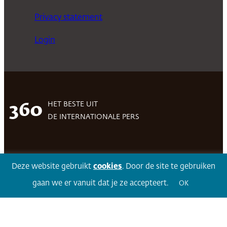
Privacy statement
Login
HET BESTE UIT
360
DE INTERNATIONALE PERS
Facebook
LinkedIn
Twitter
Volg 360
Deze website gebruikt
cookies
. Door de site te gebruiken
gaan we er vanuit dat je ze accepteert.
OK