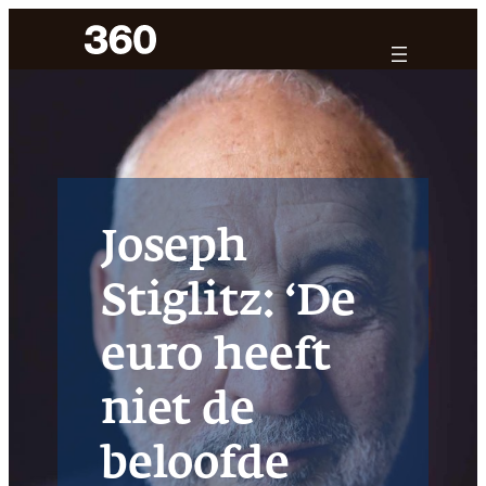
Ga
naar
de
inhoud
Joseph
Stiglitz: ‘De
euro heeft
niet de
beloofde