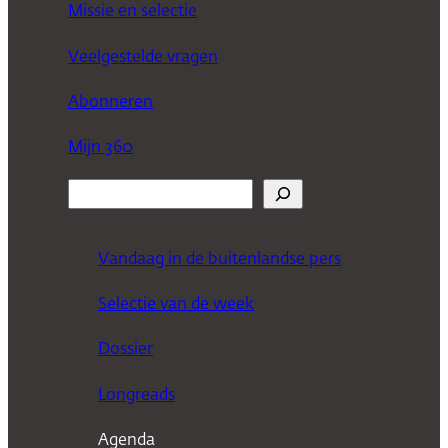
Missie en selectie
Veelgestelde vragen
Abonneren
Mijn 360
Z
o
e
Vandaag in de buitenlandse pers
k
Selectie van de week
e
n
Dossier
Longreads
Agenda