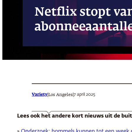
Netflix stopt v
abonneeaantall
Variety
|
|
7 april 2025
Los Angeles
Lees ook het andere kort nieuws uit de bu
»
Onderzoek: hommels kunnen tot een week o