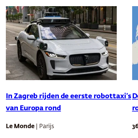
In Zagreb rijden de eerste robottaxi’s
D
van Europa rond
r
Le Monde
| Parijs
3