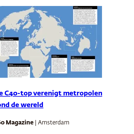
e C40-top verenigt metropolen
ond de wereld
60 Magazine
| Amsterdam