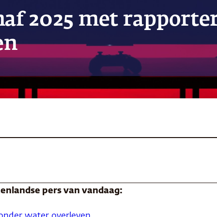
anaf 2025 met rapporte
en
itenlandse pers van vandaag:
nder water overleven