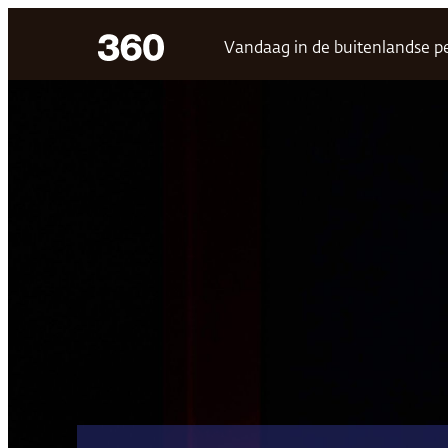
Ga
Vandaag in de buitenlandse p
naar
de
inhoud