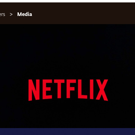
ers
Media