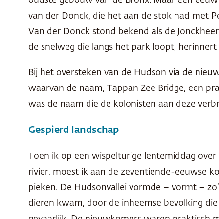
oudste gebouw van de Bronx. Maar een eeuw d
van der Donck, die het aan de stok had met Pe
Van der Donck stond bekend als de Jonckheer, 
de snelweg die langs het park loopt, herinner
Bij het oversteken van de Hudson via de nieuw
waarvan de naam, Tappan Zee Bridge, een pra
was de naam die de kolonisten aan deze verbre
Gespierd landschap
Toen ik op een wispelturige lentemiddag over 
rivier, moest ik aan de zeventiende-eeuwse k
pieken. De Hudsonvallei vormde – vormt – zo’
dieren kwam, door de inheemse bevolking die z