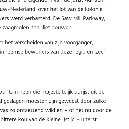
s dit land eigendom van de jurist Adriaen
euw-Nederland, over het lot van de kolonie.
nkers werd verbasterd. De Saw Mill Parkway,
de zaagmolen daar liet bouwen.
m het verscheiden van zijn voorganger,
inheemse bewoners van deze regio en ‘zee’
tain heen die majesteitelijk oprijst uit de
id geslagen moesten zijn geweest door zulke
was zo ontzettend wild en – of het nu door de
tere kou van de Kleine IJstijd – uiterst