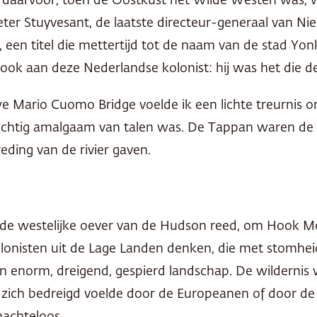
aarvoor, toen de Oostkust het Wilde Westen was, wa
ter Stuyvesant, de laatste directeur-generaal van Ni
een titel die mettertijd tot de naam van de stad Yo
t ook aan deze Nederlandse kolonist: hij was het die 
e Mario Cuomo Bridge voelde ik een lichte treurnis o
chtig amalgaam van talen was. De Tappan waren de 
ding van de rivier gaven.
de westelijke oever van de Hudson reed, om Hook Moun
olonisten uit de Lage Landen denken, die met stomhe
n enorm, dreigend, gespierd landschap. De wildernis 
ich bedreigd voelde door de Europeanen of door de bit