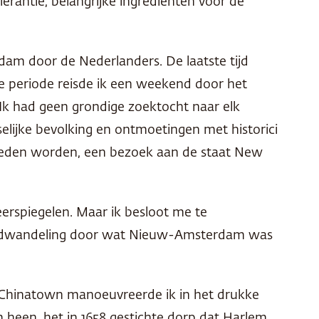
erantie, belangrijke ingrediënten voor de
rdam door de Nederlanders. De laatste tijd
ie periode reisde ik een weekend door het
Ik had geen grondige zoektocht naar elk
elijke bevolking en ontmoetingen met historici
leden worden, een bezoek aan de staat New
eerspiegelen. Maar ik besloot me te
 rondwandeling door wat Nieuw-Amsterdam was
 In Chinatown manoeuvreerde ik in het drukke
 heen, het in 1658 gestichte dorp dat Harlem