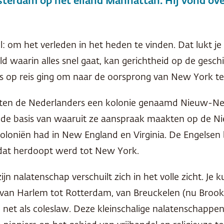
erdam op het eiland Manhattan. Hij vond overa
m het verleden in het heden te vinden. Dat lukt je 
 waarin alles snel gaat, kan gerichtheid op de gesch
gs op reis ging om naar de oorsprong van New York t
tten de Nederlanders een kolonie genaamd Nieuw-Ne
de basis van waaruit ze aanspraak maakten op de Nie
koloniën had in New England en Virginia. De Engelsen 
at herdoopt werd tot New York.
n nalatenschap verschuilt zich in het volle zicht. Je 
van Harlem tot Rotterdam, van Breuckelen (nu Brookl
, net als coleslaw. Deze kleinschalige nalatenschappen