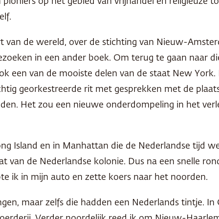
oniers op het gebied van vrijhandel en religieuze tol
lf.
 hart van de wereld, over de stichting van Nieuw-Amste
bezoeken in een ander boek. Om terug te gaan naar d
ook een van de mooiste delen van de staat New York. 
htig georkestreerde rit met gesprekken met de plaats
eden. Het zou een nieuwe onderdompeling in het ver
 Long Island en in Manhattan die de Nederlandse tijd w
aat van de Nederlandse kolonie. Dus na een snelle
pte ik in mijn auto en zette koers naar het noorden.
agingen, maar zelfs die hadden een Nederlands tintje.
erderij. Verder noordelijk reed ik om Nieuw-Haarlem