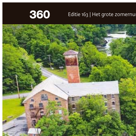
Ga
Editie 163 | Het grote zomer
naar
de
inhoud