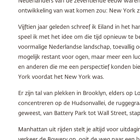
Nederlanders van de zeventiende eeuw waren pi
ontwikkeling van wat komen zou: New York ze
Vijftien jaar geleden schreef ik Eiland in het
speel ik met het idee om die tijd opnieuw te 
voormalige Nederlandse landschap, toevallig 
mogelijk restant voor ogen, maar meer een luc
en anderen die me een perspectief konden bi
York voordat het New York was.
Er zijn tal van plekken in Brooklyn, elders op
concentreren op de Hudsonvallei, de ruggegr
geweest, van Battery Park tot Wall Street, sta
Manhattan uit rijden stelt je altijd voor uitd
verkeer de Bowery op, ooit de weg naar een bo