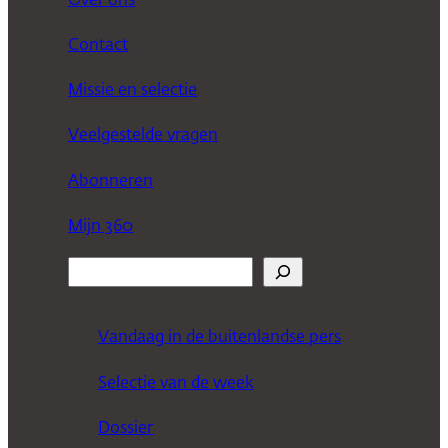
Over ons
Contact
Missie en selectie
Veelgestelde vragen
Abonneren
Mijn 360
Z
o
e
Vandaag in de buitenlandse pers
k
Selectie van de week
e
n
Dossier