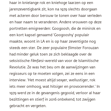
haar in knielange rok en kniehoge laarzen op een
jarenzeventigbank zit, kon na 1979 slechts doorgaan
met acteren door berouw te tonen over haar verleden
en haar naam te veranderen. Andere vrouwen op deze
portretten emigreerden: Googoosh, die de minirok en
een kort kapsel genaamd ‘Googooshy’ populair
maakte, woont in LA en is op haar zeventigste nog
steeds een ster. De zeer populaire filmster Forouzan
had minder geluk toen ze zich beklaagde over de
seksistische
Filmfarsi
-wereld van voor de Islamitische
Revolutie. Ze was het beu om de aanwijzingen van
regisseurs op te moeten volgen, zei ze eens in een
interview. ‘Het moest altijd sexyer, wellustiger, rok
iets meer omhoog, wat hitsiger en provocerender.’ In
1979 werd ze in de gevangenis gegooid, verloor al haar
bezittingen en stierf in 2016 onbekend, tot zwijgen
gebracht en vergeten.