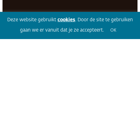
Facebook
LinkedIn
Twitter
Volg 360
Deze website gebruikt
cookies
. Door de site te gebruiken
gaan we er vanuit dat je ze accepteert.
OK