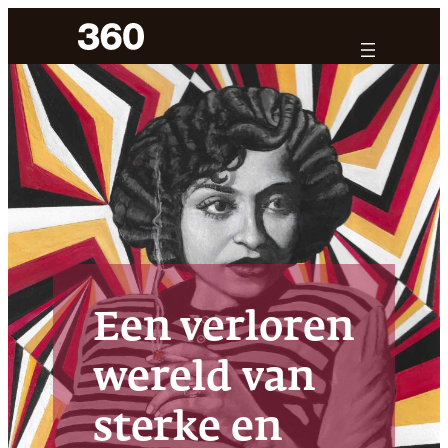
Ga
naar
de
inhoud
Een verloren
wereld van
sterke en