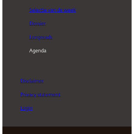
k
Selectie van de week
e
n
Dossier
Longreads
Agenda
Disclaimer
Privacy statement
Login