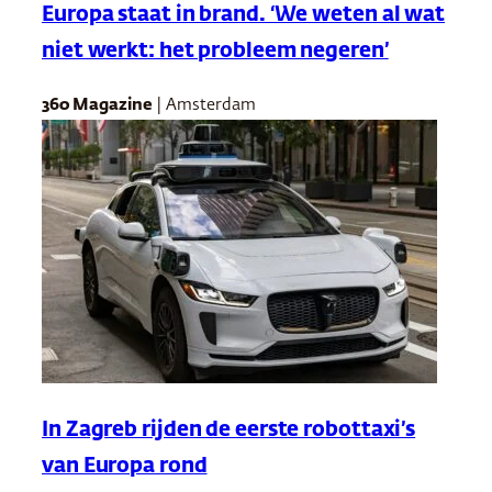
Europa staat in brand. ‘We weten al wat
niet werkt: het probleem negeren’
360 Magazine
| Amsterdam
In Zagreb rijden de eerste robottaxi’s
van Europa rond