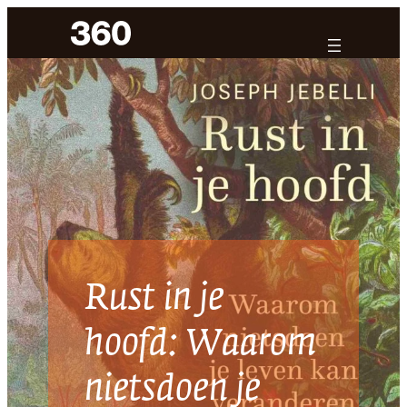
Ga
naar
de
inhoud
Rust in je
hoofd: Waarom
nietsdoen je