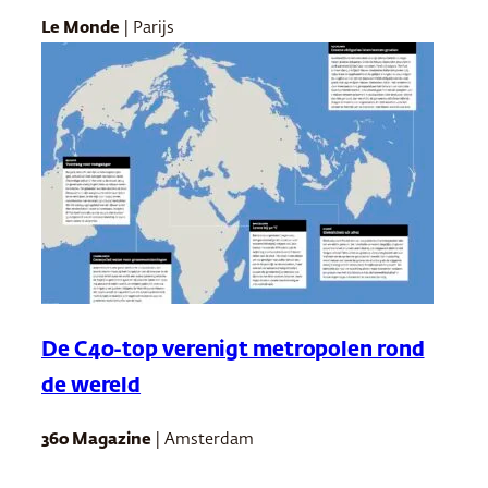
Le Monde
| Parijs
De C40-top verenigt metropolen rond
de wereld
360 Magazine
| Amsterdam