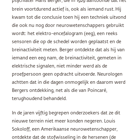
psychiater Hans Berger, die in 1929 aantoonde dat het
brein voortdurend actief is, ook als iemand rust.
Hij
kwam tot die conclusie toen hij een techniek uitvond
die ook nu nog door neurowetenschappers gebruikt
wordt: het elektro-encefalogram (eeg), een reeks
sensoren die op de schedel worden geplaatst en de
breinactiviteit meten. Berger ontdekte dat als hij van
iemand een eeg nam, de breinactiviteit, gemeten in
elektrische signalen, niet minder werd als de
proefpersoon geen opdracht uitvoerde. Neurologen
achtten dat in die dagen onmogelijk en daarom werd
Bergers ontdekking, net als die van Poincaré,
terughoudend behandeld.
In de jaren vijftig begrepen onderzoekers dat ze dit
nieuwe terrein niet meer konden negeren. Louis
Sokoloff, een Amerikaanse neurowetenschapper,
ontdekte dat de stofwisseling in de hersenen (de