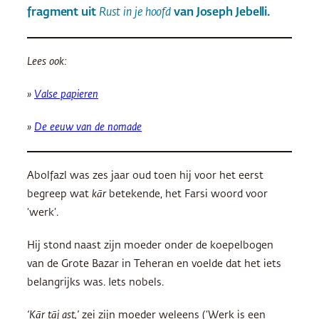
fragment uit
Rust in je hoofd
van Joseph Jebelli.
Lees ook:
»
Valse papieren
»
De eeuw van de nomade
Abolfazl was zes jaar oud toen hij voor het eerst
begreep wat
kār
betekende, het Farsi woord voor
‘werk’.
Hij stond naast zijn moeder onder de koepelbogen
van de Grote Bazar in Teheran en voelde dat het iets
belangrijks was. Iets nobels.
‘Kār tāj ast,’
zei zijn moeder weleens (‘Werk is een