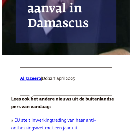
aanval in
Damascus
Al Jazeera
|
|
7 april 2025
Doha
Lees ook het andere nieuws uit de buitenlandse
pers van vandaag:
»
EU stelt inwerkingtreding van haar anti-
ontbossingswet met een jaar uit