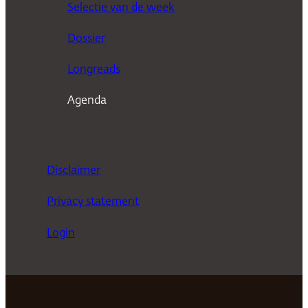
Selectie van de week
e
n
Dossier
Longreads
Agenda
Disclaimer
Privacy statement
Login