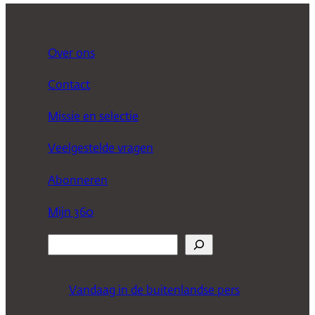
Over ons
Contact
Missie en selectie
Veelgestelde vragen
Abonneren
Mijn 360
Z
o
e
Vandaag in de buitenlandse pers
k