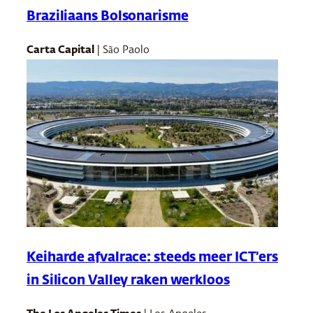
Braziliaans Bolsonarisme
Carta Capital
| São Paolo
Keiharde afvalrace: steeds meer ICT’ers
in Silicon Valley raken werkloos