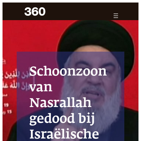
Ga
naar
de
inhoud
Schoonzoon
van
Nasrallah
gedood bij
Israëlische