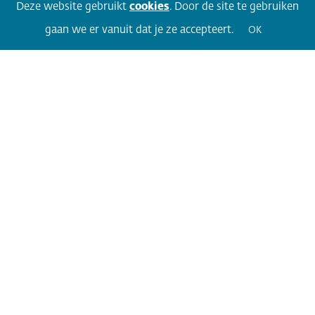
Facebook
LinkedIn
Twitter
Volg 360
Deze website gebruikt
cookies
. Door de site te gebruiken
gaan we er vanuit dat je ze accepteert.
OK