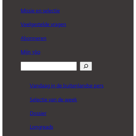
Missie en selectie
Veelgestelde vragen
Abonneren
Mijn 360
Z
o
e
Vandaag in de buitenlandse pers
k
Selectie van de week
e
n
Dossier
Longreads