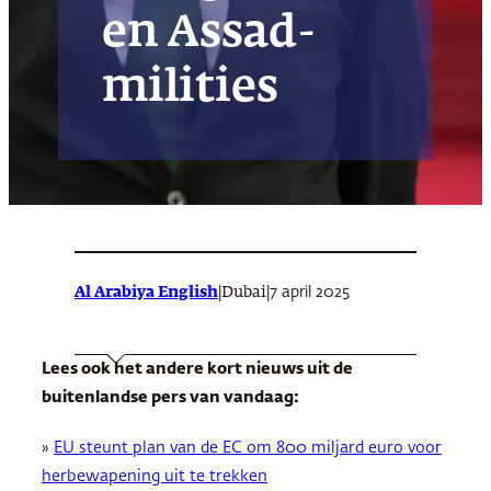
en Assad-
milities
Al Arabiya English
|
|
7 april 2025
Dubai
Lees ook het andere kort nieuws uit de
buitenlandse pers van vandaag:
»
EU steunt plan van de EC om 800 miljard euro voor
herbewapening uit te trekken