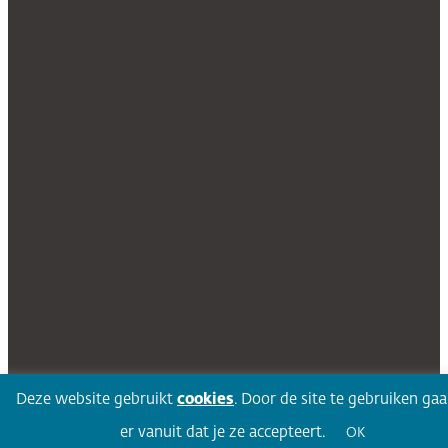
Deze website gebruikt
cookies
. Door de site te gebruiken ga
er vanuit dat je ze accepteert.
OK