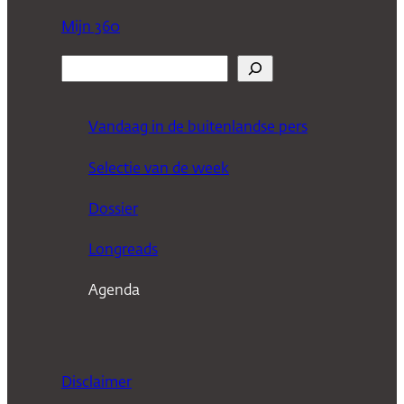
Mijn 360
Z
o
e
Vandaag in de buitenlandse pers
k
Selectie van de week
e
n
Dossier
Longreads
Agenda
Disclaimer