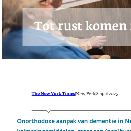
Tot rust komen
The New York Times
|
|
8 april 2025
New York
Onorthodoxe aanpak van dementie in N