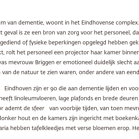
ium van dementie, woont in het Eindhovense complex.
at geval is ze een bron van zorg voor het personeel,
toegediend of fysieke beperkingen opgelegd hebben g
, rolt het personeel een projector haar kamer binne
was mevrouw Briggen er emotioneel duidelijk slecht a
 van de natuur te zien waren, onder andere van een
Eindhoven zijn er 90 die aan dementie lijden en voor
heeft linoleumvloeren, lage plafonds en brede deuren
or ademt de sfeer van voorbije tijden, van toen mev
nker hout en de kamers zijn ingericht met boekenkas
ria hebben tafelkleedjes met verse bloemen erop. Het 