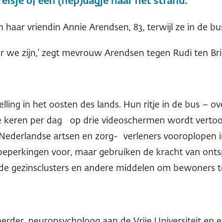
isje of een (nep)dagje naar het strand.
 haar vriendin Annie Arendsen, 83, terwijl ze in de bus
 we zijn,’ zegt mevrouw Arendsen tegen Rudi ten Brink
elling in het oosten des lands. Hun ritje in de bus 
nde keren per dag op drie videoschermen wordt vertoo
rlandse artsen en zorg- verleners vooroplopen in d
beperkingen voor, maar gebruiken de kracht van onts
 gezinsclusters en andere middelen om bewoners te
 Scherder, neuropsycholoog aan de Vrije Universiteit 