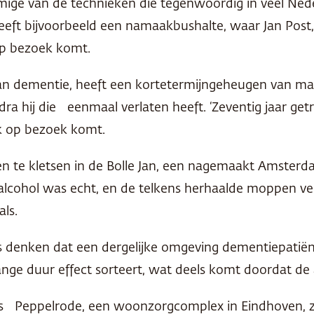
ige van de technieken die tegenwoordig in veel Nede
 bijvoorbeeld een namaakbushalte, waar Jan Post, een
op bezoek komt.
van dementie, heeft een kortetermijngeheugen van maa
a hij die eenmaal verlaten heeft. ‘Zeventig jaar getro
k op bezoek komt.
en te kletsen in de Bolle Jan, een nagemaakt Amster
lcohol was echt, en de telkens herhaalde moppen v
als.
nken dat een dergelijke omgeving dementiepatiënte
nge duur effect sorteert, wat deels komt doordat de 
alis Peppelrode, een woonzorgcomplex in Eindhoven, 