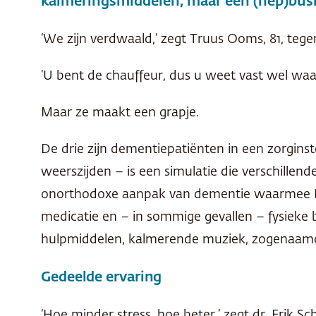
kalmeringsmiddelen, maar een (nep)busre
‘We zijn verdwaald,’ zegt Truus Ooms, 81, tegen
‘U bent de chauffeur, dus u weet vast wel waar
Maar ze maakt een grapje.
De drie zijn dementiepatiënten in een zorginst
weerszijden – is een simulatie die verschille
onorthodoxe aanpak van dementie waarmee Nede
medicatie en – in sommige gevallen – fysieke 
hulpmiddelen, kalmerende muziek, zogenaamde
Gedeelde ervaring
‘Hoe minder stress, hoe beter,’ zegt dr. Erik