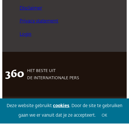
Disclaimer
Privacy statement
Login
HET BESTE UIT
360
DE INTERNATIONALE PERS
Facebook
LinkedIn
Twitter
Volg 360
Deze website gebruikt
cookies
. Door de site te gebruiken
gaan we er vanuit dat je ze accepteert.
OK