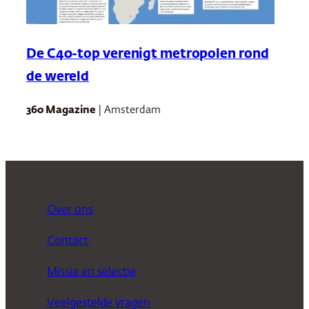
De C40-top verenigt metropolen rond
de wereld
360 Magazine
| Amsterdam
Over ons
Contact
Missie en selectie
Veelgestelde vragen