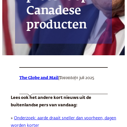
Canadese
producten
The Globe and Mail
|
|
11 juli 2025
Toronto
Lees ook het andere kort nieuws uit de
buitenlandse pers van vandaag:
»
Onderzoek: aarde draait sneller dan voorheen, dagen
worden korter