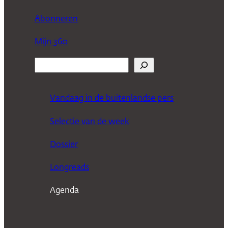
Abonneren
Mijn 360
Z
o
e
Vandaag in de buitenlandse pers
k
Selectie van de week
e
n
Dossier
Longreads
Agenda