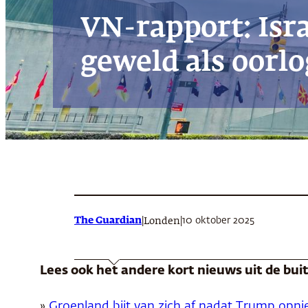
VN-rapport: Isr
geweld als oorl
The Guardian
|
|
10 oktober 2025
Londen
Lees ook het andere kort nieuws uit de bu
»
Groenland bijt van zich af nadat Trump opni