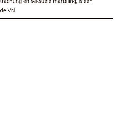
krachting en seksuele marteling, is een
 de VN.