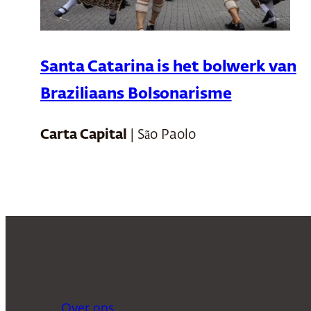
Santa Catarina is het bolwerk van
Braziliaans Bolsonarisme
Carta Capital
| São Paolo
Over ons