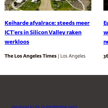
Keiharde afvalrace: steeds meer
E
ICT’ers in Silicon Valley raken
w
werkloos
n
The Los Angeles Times
| Los Angeles
3
Vandaag in de buitenlandse pers