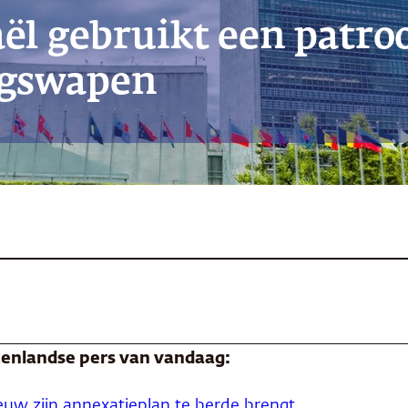
aël gebruikt een patro
ogswapen
itenlandse pers van vandaag:
euw zijn annexatieplan te berde brengt