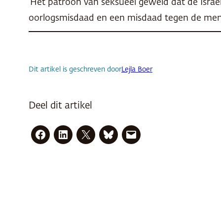
‘Het patroon van seksueel geweld dat de Israël
oorlogsmisdaad en een misdaad tegen de mens
Dit artikel is geschreven door
Lejla Boer
Deel dit artikel