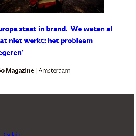
uropa staat in brand. ‘We weten al
at niet werkt: het probleem
egeren’
60 Magazine
| Amsterdam
Disclaimer