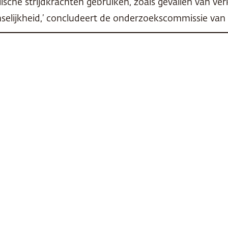
ische strijdkrachten gebruiken, zoals gevallen van ver
elijkheid,’ concludeert de onderzoekscommissie van