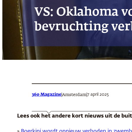
VS: Oklahoma vo
bevruchting ver
360 Magazine
|
|
7 april 2025
Amsterdam
Lees ook het andere kort nieuws uit de bu
»
Boerkini wordt opnieuw verboden in zwem