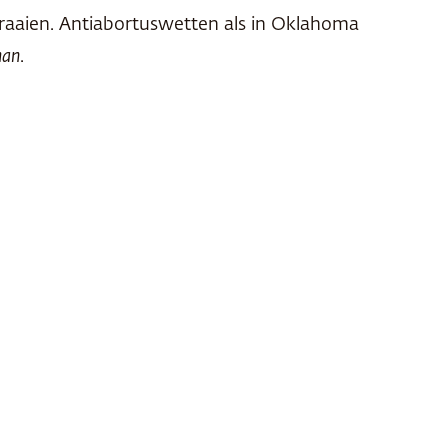
draaien. Antiabortuswetten als in Oklahoma
man
.