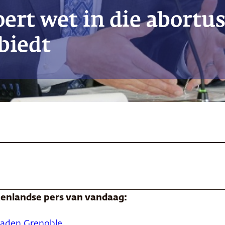
ert wet in die abortus
biedt
itenlandse pers van vandaag:
baden Grenoble