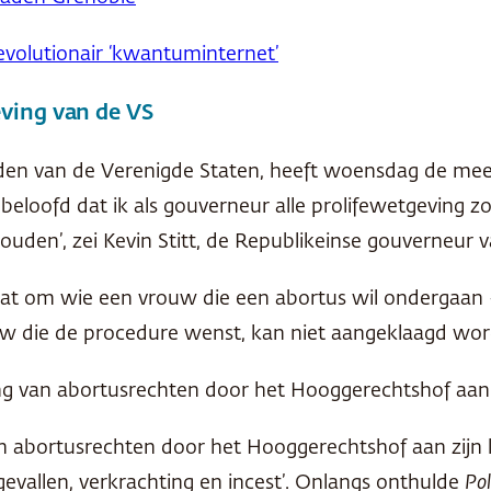
evolutionair ‘kwantuminternet’
ving van de VS
iden van de Verenigde Staten, heeft woensdag de me
beloofd dat ik als gouverneur alle prolifewetgeving 
houden’, zei Kevin Stitt, de Republikeinse gouverneur v
taat om wie een vrouw die een abortus wil ondergaan
rouw die de procedure wenst, kan niet aangeklaagd wo
g van abortusrechten door het Hooggerechtshof aan z
 abortusrechten door het Hooggerechtshof aan zijn l
vallen, verkrachting en incest’. Onlangs onthulde
Pol