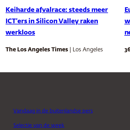
Keiharde afvalrace: steeds meer
E
ICT’ers in Silicon Valley raken
w
werkloos
n
The Los Angeles Times
| Los Angeles
3
Vandaag in de buitenlandse pers
Selectie van de week