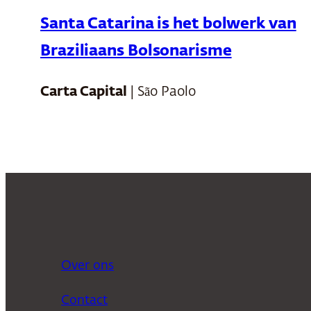
Santa Catarina is het bolwerk van
Braziliaans Bolsonarisme
Carta Capital
| São Paolo
Over ons
Contact