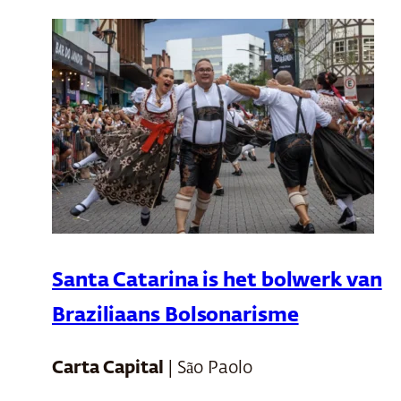
Santa Catarina is het bolwerk van
Braziliaans Bolsonarisme
Carta Capital
| São Paolo