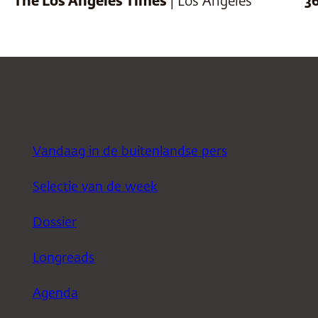
The Los Angeles Times
| Los Angeles
3
Vandaag in de buitenlandse pers
Selectie van de week
Dossier
Longreads
Agenda