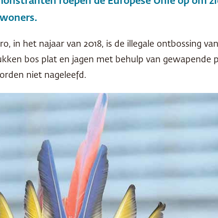
nstranten roepen de Europese Unie op om zic
nwoners.
ro, in het najaar van 2018, is de illegale ontbossin
tukken bos plat en jagen met behulp van gewapende p
rden niet nageleefd.