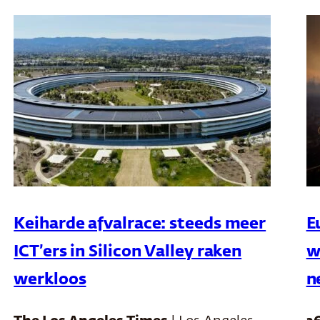
Keiharde afvalrace: steeds meer
E
ICT’ers in Silicon Valley raken
w
werkloos
n