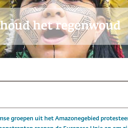
ehoud het regenwoud
mse groepen uit het Amazonegebied protesteer