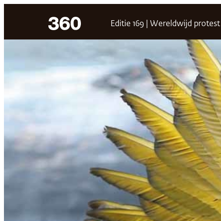
Ga
Editie 169 | Wereldwijd protest
naar
de
inhoud