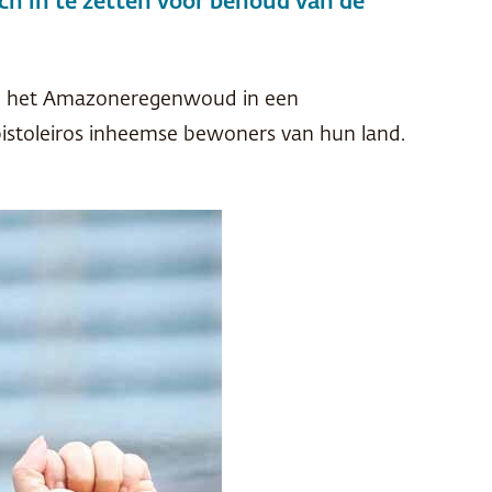
h in te zetten voor behoud van de
g van het Amazoneregenwoud in een
istoleiros inheemse bewoners van hun land.