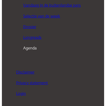
e
Vandaag in de buitenlandse pers
k
Selectie van de week
e
n
Dossier
Longreads
Agenda
Disclaimer
Privacy statement
Login