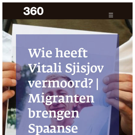
Ga
naar
de
inhoud
Wie heeft
Vitali Sjisjov
vermoord? |
Migranten
brengen
Spaanse