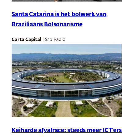
Santa Catarina is het bolwerk van
Braziliaans Bolsonarisme
Carta Capital
| São Paolo
Keiharde afvalrace: steeds meer ICT’ers