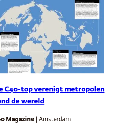
e C40-top verenigt metropolen
ond de wereld
60 Magazine
| Amsterdam