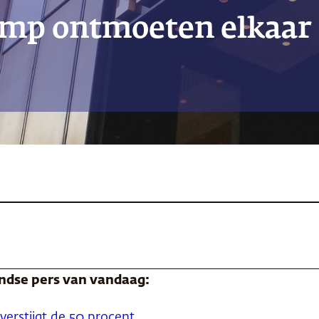
mp ontmoeten elkaar 
andse pers van vandaag:
overstijgt de 50 procent