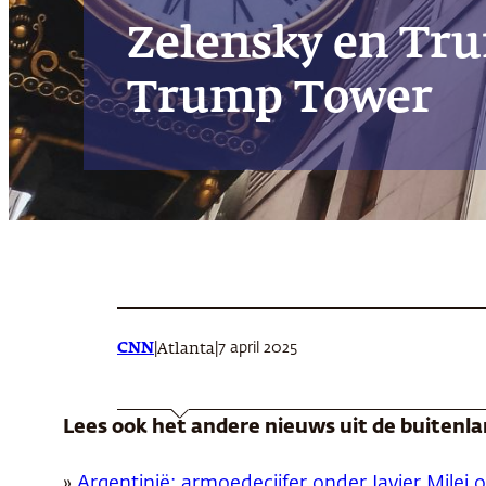
Zelensky en Tru
Trump Tower
CNN
|
|
7 april 2025
Atlanta
Lees ook het andere nieuws uit de buitenl
»
Argentinië: armoedecijfer onder Javier Milei 