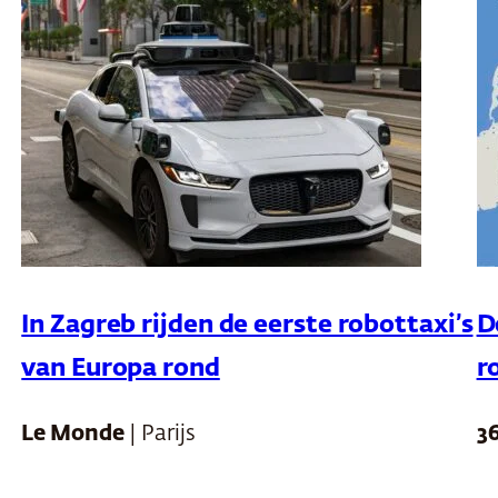
In Zagreb rijden de eerste robottaxi’s
D
van Europa rond
r
Le Monde
| Parijs
3