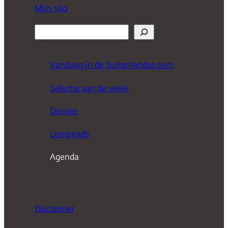
Mijn 360
Z
o
e
Vandaag in de buitenlandse pers
k
Selectie van de week
e
n
Dossier
Longreads
Agenda
Disclaimer