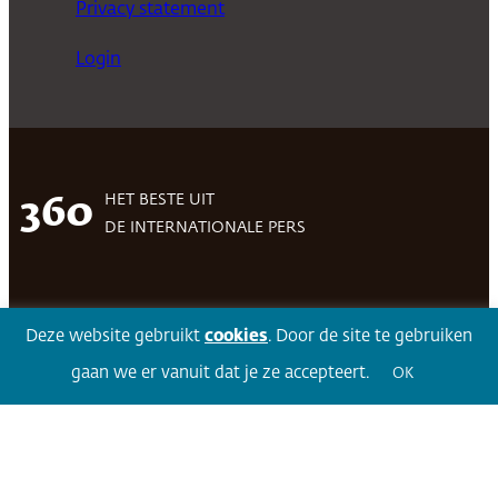
Privacy statement
Login
HET BESTE UIT
360
DE INTERNATIONALE PERS
Facebook
LinkedIn
Twitter
Volg 360
Deze website gebruikt
cookies
. Door de site te gebruiken
gaan we er vanuit dat je ze accepteert.
OK