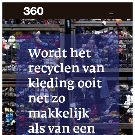
Ga
naar
de
inhoud
Wordt het
recyclen van
kleding ooit
net zo
makkelijk
als van een